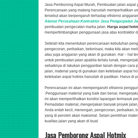
Jasa Pemborong Aspal Murah, Pembuatan jalan aspal ya
Perencanaan yang matang haruslah memperhatikan unt
tersebut akan berpengaruh terhadap efisiensi anggaran
Alamat Perusahaan
Kontraktor
Jasa
Pengaspalan
Ja
pembuatan pengecatan marka jalan.
Harga aspal hot
mempertimbangkan penggunaan jasa atau kontraktor de
Setelah kita menentukan perencanaan kebutuhan peng
pengecoran, perbaikan, betonisasi,
maka kita akan meli
atau juga anggaran yang akan di gunakan. Hal – hal ter
untuk pembuatan jalan.apabila terlalu lunak,
mengerjak
sebaiknya di lakukan penggantian tanah dengan cara p
jalan, material yang di gunakan dan ketebalan aspal h
ketebalan aspal hotmix haruslah di pastikan. Harus di p
Perencanaan ini akan mempengaruhi efisiensi pengg
:Penggunaan material yang baik dan benar,
mengerjaka
ini akan memperlihatkan kondisi lapangan termasuk peng
Pemadatan material,.
mengerjakan banyak proyek jalan
Anda entah kecil, menengah,
pengecoran, perbaikan, b
yang di peroleh akan maksimal. Selain pemilihan mate
kualitas jalan yang akan di buat.
Jasa Pemborong Aspal Hotmix