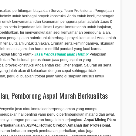
nsultasi perhitungan biaya dan Survey. Team Profesional, Pengerjaan
otmix untuk berbagai proyek konstruksi Anda entah kecil, menengah,
an untuk kenyamanan dan keamanan pengguna jalan adalah :Luas &
na serta kepadatan lalu lintas.Layout kontur tanah untuk tanjakan,
diperlihatkan. Ini menyangkut dari segi kenyamanan pengguna jalan.
asa pengaspalan hotmix untuk berbagai proyek konstruksi Anda entah
h terlalu tajam untuk tanjakan, turunan serta kemiringannya.Tikungan
eh terlalu tajam dan harus memiliki pondasi yang kuat karena
.
Aspal
Mixing Plant -
Jasa
Pengaspalan
jalan Hotmix
Pelapisan
 dan Profesional.
perusahaan
jasa
pengaspalan yang
ai proyek konstruksi Anda entah kecil, menengah,
Saluran air serta
 yang jatuh akan di keluarkan dengan cepat sehingga tidak
at, perlu di buatkan trotoar jalan yang di siapkan khusus untuk
alan, Pemborong Aspal Murah Berkualitas
Penyedia jasa atau kontraktor berpengalaman yang mampu
rupakan hal penting yang perlu dipertimbangkan matang dari awal.
percaya dengan penawaran harga lebih terjangkau.
Aspal
Mixing Plant
erbaikan jalan.
ASPAL
Hotmix Cirebon Amanah dan Profesional.
aran terhadap proyek pembuatan, perbaikan, atau juga