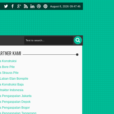
August 8, 2026
09:47:47
ARTNER KAMI
a Konstruksi
a Bore Pile
a Strauss Pile
Laban Etan Borepile
a Konstruksi Baja
traktor Indonesia
a Pengaspalan Jakarta
a Pengaspalan Depok
a Pengaspalan Bogor
a Pengaspalan Tangerang