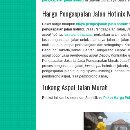
pengaspalan jalan hotmix
di daerah Surabaya, Jawa Ti
Harga Pengaspalan Jalan Hotmix 
Paket harga maupun
biaya pengaspalan jalan hotmix
s
pengaspalan jalan hotmix
.
Jasa Pengaspalan
Jalan,
J
aspal hotmix
,
jasa pengaspalan
, perbaikan jalan , pe
jasa pengaspalan jalan untuk jalan raya, jalan tol, jal
mall ataupun tempat perbelanjaan dan sebagainya. K
o
Bandung, Jakarta,Bekasi, Banten, Tangerang, Depok 
aspal bogor,
jasa
pemborong aspal
Depok,
Kontraktor
j
Pengaspalan Jakarta; Jasa Pengaspalan Murah; Jasa P
proses pengaspalan jalan,
jasa aspal
hotmix di jakarta,
pengaspalan jalan hubungi tlp/wa
Cibinong,Cipanas,Pag
pemborong aspal,
jasa pemborong aspal,
Tukang Aspal Jalan Murah
Berikut ini kami sampaikan Spesifikasi
Paket Harga Pe