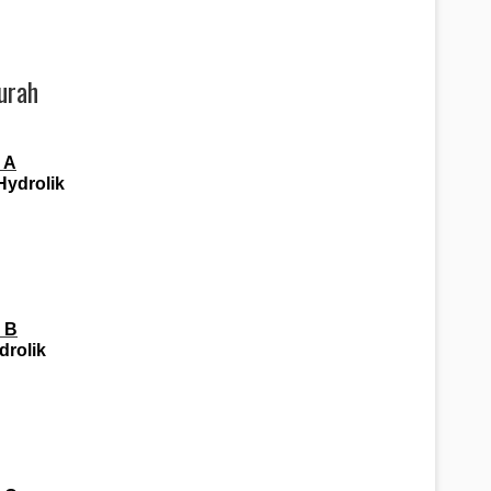
urah
 A
Hydrolik
 B
drolik