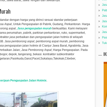
mur, Jawa Barat, Jawa Tengah dan sekitarnya.
Jas
Murah
Pab
Jas
tandar dengan harga yang dirinci sesuai standar pekerjaan
Jas
asa Aspal
, Untuk
Pengaspalan
di Pabrik, Gudang, Perkantoran.
Harga
Kon
mborong
aspal
,
Jasa pengaspalan murah
berkualitas.
Kami melayani
Jas
an area perumahan, pabrik, parkiran perkantoran, ruko, supermarket,
ntraktor
jasa
perbaikan dan
pengaspalan
jalan hotmix di wilayah
Pas
DSB.
Jasa pemborong aspal
, pemborong aspal murah, pemborong
Tuk
asa
pengaspalan jalan hotmix di Cianjur Jawa Barat, Agrabinta,
Jasa
erbaikan Jalan;
Jasa Pemborong Aspal
; Harga Pengaspalan. Pada
I
 bogor, depok, tangerang, bekasi. kontraktor subkontraktor
elaran,Pasirkuda,Garut,Pacet,Sukalayu,Takokak,Cibeber​,
kerjaan Pengaspalan Jalan Hotmix
.