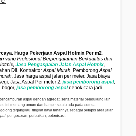
 C
caya. Harga Pekerjaan Aspal Hotmix Per m2
.
an
yang Profesional Berpengalaman Berkualitas dan
otmix
,
Jasa Pengaspalan Jalan Aspal
Hotmix
,
ahan Dll. Kontraktor
Aspal Murah
. Pemborong
Aspal
murah
, Jasa harga aspal jalan per meter, Jasa biaya
segi, Jasa Aspal Per meter 2,
jasa pemborong aspal
,
 bogor,
jasa
pemborong aspal
depok,cara jadi
 pencampuran aspal dengan agregat, serta material pendukung lain
atu ini memang umum dan hampir selalu ada pada semua
olong terjangkau, tingkat daya tahannya sebagai pelapis area jalan
pal
, pengecoran, perbaikan, betonisasi.