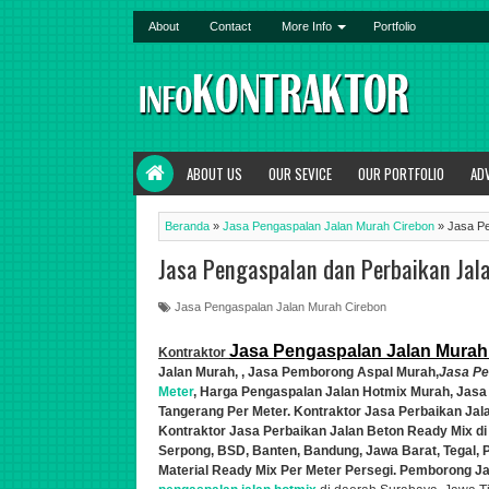
About
Contact
More Info
Portfolio
ABOUT US
OUR SEVICE
OUR PORTFOLIO
AD
Beranda
»
Jasa Pengaspalan Jalan Murah Cirebon
»
Jasa Pe
Jasa Pengaspalan dan Perbaikan Jal
Jasa Pengaspalan Jalan Murah Cirebon
Jasa Pengaspalan Jalan Murah
Kontraktor
Jalan Murah,
, Jasa Pemborong Aspal Murah,
Jasa Pe
Meter
, Harga Pengaspalan Jalan Hotmix Murah, Jasa
Tangerang Per Meter. Kontraktor Jasa Perbaikan Ja
Kontraktor Jasa Perbaik
a
n Jalan Beton Ready Mix di
Serpong, BSD, Banten, Bandung, Jawa Barat, Tegal,
Material Ready Mix Per Meter Persegi. Pemborong Ja