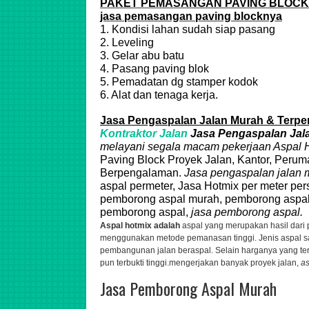
PAKET PEMASANGAN PAVING BLOCK
jasa pemasangan paving blocknya
1. Kondisi lahan sudah siap pasang
2. Leveling
3. Gelar abu batu
4. Pasang paving blok
5. Pemadatan dg stamper kodok
6. Alat dan tenaga kerja.
Jasa Pengaspalan Jalan Murah & Terper
Kontraktor Jalan
Jasa Pengaspalan Jal
melayani segala macam pekerjaan
Aspal
H
Paving Block Proyek Jalan, Kantor, Perum
Berpengalaman.
Jasa pengaspalan jalan 
aspal permeter, Jasa Hotmix per meter per
pemborong aspal murah, pemborong aspal
pemborong aspal,
jasa pemborong aspal.
Aspal hotmix adalah
aspal yang merupakan hasil dari
menggunakan metode pemanasan tinggi. Jenis aspal s
pembangunan jalan beraspal. Selain harganya yang terg
pun terbukti tinggi.
mengerjakan banyak proyek jalan,
as
Jasa Pemborong Aspal Murah