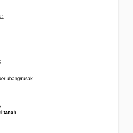
 :
C
 berlubang/rusak
D
ri tanah