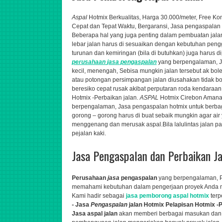
Aspal
Hotmix Berkualitas, Harga 30.000/meter, Free Ko
Cepat dan Tepat Waktu, Bergaransi
,
Jasa pengaspalan h
Beberapa hal yang juga penting dalam pembuatan jal
lebar jalan harus di sesuaikan dengan kebutuhan penggu
turunan dan kemiringan (bila di butuhkan) juga harus 
perusahaan
jasa
pengaspalan
yang berpengalaman,
J
kecil, menengah,
Sebisa mungkin jalan tersebut ak bole
atau potongan persimpangan jalan diusahakan tidak bol
beresiko cepat rusak akibat perputaran roda kendaraan
Hotmix -Perbaikan jalan.
ASPAL
Hotmix Cirebon Amanah
berpengalaman,
Jasa pengaspalan hotmix untuk berbag
gorong – gorong harus di buat sebaik mungkin agar air
menggenang dan merusak aspal.Bila lalulintas jalan pad
pejalan kaki.
Jasa Pengaspalan dan Perbaikan J
Perusahaan
jasa
pengaspalan
yang berpengalaman,
memahami kebutuhan dalam pengerjaan proyek Anda me
Kami hadir sebagai
jasa pemborong aspal hotmix
ter
- Jasa
Pengaspalan
jalan Hotmix Pelapisan Hotmix -P
Jasa aspal jalan
akan memberi berbagai masukan dan s