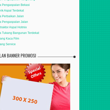
a Pengaspalan Bekasi
rik Aspal Terdekat
a Perbaikan Jalan
a Pengaspalan Jalan
traktor Aspal Hotmix
a Tukang Bangunan Terdekat
ang Kaca Film
ang Service
KLAN BANNER PROMOSI