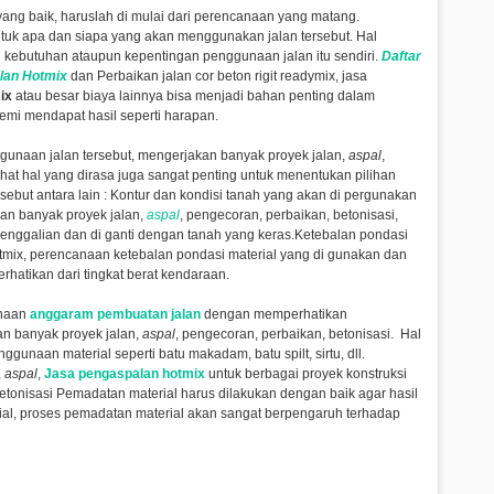
ng baik, haruslah di mulai dari perencanaan yang matang.
uk apa dan siapa yang akan menggunakan jalan tersebut. Hal
 kebutuhan ataupun kepentingan penggunaan jalan itu sendiri.
Daftar
lan Hotmix
dan Perbaikan jalan cor beton rigit readymix, jasa
mix
atau besar biaya lainnya bisa menjadi bahan penting dalam
mi mendapat hasil seperti harapan.
gunaan jalan tersebut,
mengerjakan banyak proyek jalan,
aspal
,
hat hal yang dirasa juga sangat penting untuk menentukan pilihan
sebut antara lain : Kontur dan kondisi tanah yang akan di pergunakan
an banyak proyek jalan,
aspal
, pengecoran, perbaikan, betonisasi,
enggalian dan di ganti dengan tanah yang keras.Ketebalan pondasi
otmix, perencanaan ketebalan pondasi material yang di gunakan dan
erhatikan dari tingkat berat kendaraan.
unaan
anggaram pembuatan jalan
dengan memperhatikan
n banyak proyek jalan,
aspal
, pengecoran, perbaikan, betonisasi
. Hal
gunaan material seperti batu makadam, batu spilt, sirtu, dll.
,
aspal
,
Jasa pengaspalan hotmix
untuk berbagai proyek konstruksi
etonisasi
Pemadatan material harus dilakukan dengan baik agar hasil
rial, proses pemadatan material akan sangat berpengaruh terhadap