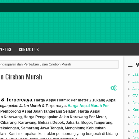
VERTISE
CONTACT US
P
ngaspalan dan Perbaikan Jalan Cirebon Murah
an Cirebon Murah
Jas
Jas
Jas
CV 
 & Terpercaya
, Harga Aspal Hotmix Per meter 2
,Tukang Aspal
Jas
ngaspalan Jalan Murah
& Terpercaya.
Harga Aspal Murah Per
Kon
 Pemborong Aspal Jalan Tangerang Selatan, Harga Aspal
lan Karawang, Harga Pengaspalan Jalan
Karawang Per Meter,
Jas
 Cikarang, Karawang, Bekasi, Depok, Jakarta, Bogor, Tangerang,
Jas
 Pekalongan, Semarang Jawa Tengah, Menghitung Kebutuhan
Jas
lan
- Kami
merupakan kontraktor pemborong yang bergerak di bidang
Jas