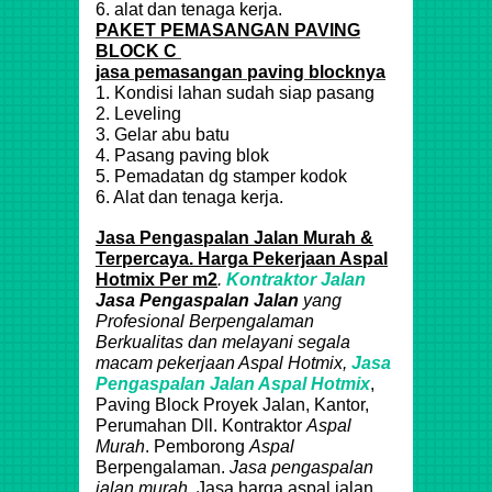
6. alat dan tenaga kerja.
PAKET PEMASANGAN PAVING
BLOCK C
jasa pemasangan paving blocknya
1. Kondisi lahan sudah siap pasang
2. Leveling
3. Gelar abu batu
4. Pasang paving blok
5. Pemadatan dg stamper kodok
6. Alat dan tenaga kerja.
Jasa Pengaspalan Jalan Murah &
Terpercaya. Harga Pekerjaan Aspal
Hotmix Per m2
.
Kontraktor Jalan
Jasa Pengaspalan Jalan
yang
Profesional Berpengalaman
Berkualitas dan melayani segala
macam pekerjaan
Aspal
Hotmix
,
Jasa
Pengaspalan Jalan Aspal
Hotmix
,
Paving Block Proyek Jalan, Kantor,
Perumahan Dll. Kontraktor
Aspal
Murah
. Pemborong
Aspal
Berpengalaman.
Jasa pengaspalan
jalan murah
, Jasa harga aspal jalan