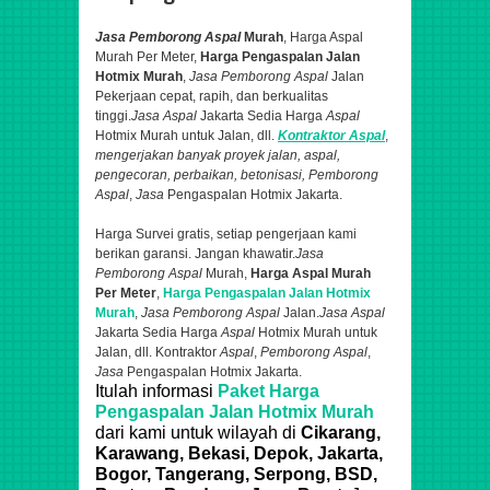
Jasa Pemborong Aspal
Murah
, Harga Aspal
Murah Per Meter,
Harga Pengaspalan Jalan
Hotmix Murah
,
Jasa Pemborong Aspal
Jalan
Pekerjaan cepat, rapih, dan berkualitas
tinggi.
Jasa Aspal
Jakarta Sedia Harga
Aspal
Hotmix Murah untuk Jalan, dll.
Kontraktor
Aspal
,
mengerjakan banyak proyek jalan,
aspal
,
pengecoran, perbaikan, betonisasi,
Pemborong
Aspal
,
Jasa
Pengaspalan Hotmix Jakarta.
Harga Survei gratis, setiap pengerjaan kami
berikan garansi. Jangan khawatir.
Jasa
Pemborong Aspal
Murah,
Harga Aspal Murah
Per Meter
,
Harga Pengaspalan Jalan Hotmix
Murah
,
Jasa Pemborong Aspal
Jalan.
Jasa Aspal
Jakarta Sedia Harga
Aspal
Hotmix Murah untuk
Jalan, dll. Kontraktor
Aspal
,
Pemborong Aspal
,
Jasa
Pengaspalan Hotmix Jakarta.
Itulah informasi
Paket Harga
Pengaspalan Jalan Hotmix Murah
dari
kami untuk
wilayah di
Cikarang,
Karawang, Bekasi, Depok, Jakarta,
Bogor, Tangerang, Serpong, BSD,