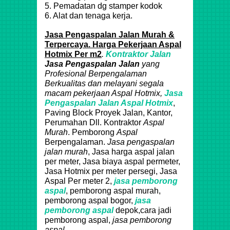
5. Pemadatan dg stamper kodok
6. Alat dan tenaga kerja.
Jasa Pengaspalan Jalan Murah &
Terpercaya. Harga Pekerjaan Aspal
Hotmix Per m2
.
Kontraktor Jalan
Jasa Pengaspalan Jalan
yang
Profesional Berpengalaman
Berkualitas dan melayani segala
macam pekerjaan
Aspal
Hotmix
,
Jasa
Pengaspalan Jalan Aspal
Hotmix
,
Paving Block Proyek Jalan, Kantor,
Perumahan Dll. Kontraktor
Aspal
Murah
. Pemborong
Aspal
Berpengalaman.
Jasa pengaspalan
jalan murah
, Jasa harga aspal jalan
per meter, Jasa biaya aspal permeter,
Jasa Hotmix per meter persegi, Jasa
Aspal Per meter 2,
jasa pemborong
aspal
, pemborong aspal murah,
pemborong aspal bogor,
jasa
pemborong aspal
depok,cara jadi
pemborong aspal,
jasa pemborong
aspal.