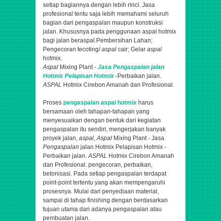
setiap bagiannya dengan lebih rinci. Jasa
profesional tentu saja lebih memahami seluruh
bagian dari pengaspalan maupun konstruksi
jalan. Khususnya pada penggunaan aspal hotmix
bagi jalan beraspal.
Pembersihan Lahan;
Pengecoran tecoting/
aspal
cair; Gelar
aspal
hotmix.
Aspal
Mixing Plant -
Jasa
Pengaspalan
jalan
Hotmix Pelapisan Hotmix
-Perbaikan jalan.
ASPAL
Hotmix Cirebon Amanah dan Profesional.
Proses
pengaspalan aspal hotmix
harus
bersamaan oleh tahapan-tahapan yang
menyesuaikan dengan bentuk dari kegiatan
pengaspalan itu sendiri,
mengerjakan banyak
proyek jalan,
aspal
,
Aspal
Mixing Plant - Jasa
Pengaspalan
jalan Hotmix Pelapisan Hotmix -
Perbaikan jalan.
ASPAL
Hotmix Cirebon Amanah
dan Profesional.
pengecoran, perbaikan,
betonisasi
. Pada setiap pengaspalan terdapat
point-point tertentu yang akan mempengaruhi
prosesnya. Mulai dari penyediaan material,
sampai di tahap finishing dengan berdasarkan
tujuan utama dari adanya pengaspalan atau
pembuatan jalan.