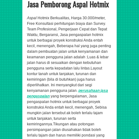
Jasa Pemborong Aspal Hotmix
Aspal
Hotmix Berkualitas, Harga 30.000/meter,
Free Konsultasi perhitungan biaya dan Survey.
Team Profesional, Pengerjaan Cepat dan Tepat
Waktu, Bergaransi
,
Jasa pengaspalan hotmix
untuk berbagai proyek konstruksi Anda entah
kecil, menengah,
Beberapa hal yang juga penting
dalam pembuatan jalan untuk kenyamanan dan
keamanan pengguna jalan adalah :Luas & lebar
jalan harus di sesuaikan dengan kebutuhan
pengguna serta kepadatan lalu lintas.Layout
kontur tanah untuk tanjakan, turunan dan
kemiringan (bila di butuhkan) juga harus
diperlihatkan. Ini menyangkut dari segi
kenyamanan pengguna jalan.
perusahaan
jasa
pengaspalan
yang berpengalaman,
Jasa
pengaspalan hotmix untuk berbagai proyek
konstruksi Anda entah kecil, menengah,
Sebisa
mungkin jalan tersebut ak boleh terlalu tajam
untuk tanjakan, turunan serta
kemiringannya.Tikungan atau potongan
persimpangan jalan diusahakan tidak boleh
terlalu tajam dan harus memiliki pondasi yang