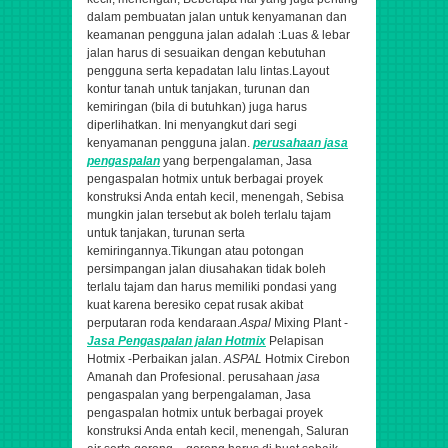
dalam pembuatan jalan untuk kenyamanan dan
keamanan pengguna jalan adalah :Luas & lebar
jalan harus di sesuaikan dengan kebutuhan
pengguna serta kepadatan lalu lintas.Layout
kontur tanah untuk tanjakan, turunan dan
kemiringan (bila di butuhkan) juga harus
diperlihatkan. Ini menyangkut dari segi
kenyamanan pengguna jalan.
perusahaan
jasa
pengaspalan
yang berpengalaman,
Jasa
pengaspalan hotmix untuk berbagai proyek
konstruksi Anda entah kecil, menengah,
Sebisa
mungkin jalan tersebut ak boleh terlalu tajam
untuk tanjakan, turunan serta
kemiringannya.Tikungan atau potongan
persimpangan jalan diusahakan tidak boleh
terlalu tajam dan harus memiliki pondasi yang
kuat karena beresiko cepat rusak akibat
perputaran roda kendaraan.
Aspal
Mixing Plant -
Jasa
Pengaspalan
jalan Hotmix
Pelapisan
Hotmix -Perbaikan jalan.
ASPAL
Hotmix Cirebon
Amanah dan Profesional.
perusahaan
jasa
pengaspalan yang berpengalaman,
Jasa
pengaspalan hotmix untuk berbagai proyek
konstruksi Anda entah kecil, menengah,
Saluran