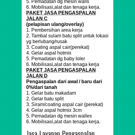
5. Pemadatan dg mesin walls
6. Mobilisasi,alat dan tenaga kerja.
PAKET JASA PENGASPALAN
JALAN C
(pelapisan ulang/overlay)
1. Pembersihan area kerja
2. Tambal sulam batu split untuk lokasi
yg berlubang/rusak
3. Coating aspal cair(perekat)
4. Gelar aspal hotmix
5. Pemadatan dg baby loler
6. Mobilisasi,alat dan tenaga kerja
PAKET JASA PENGASPALAN
JALAN D
Pengaspalan dari awal / baru dari
0%/dari tanah
1. Gelar batu makadam
2. Gelar batu split
3. Siram/coating aspal cair (perekat)
4. Gelar aspal hotmix 3cm
5. Pemadatan dg mesin walles
6. Mobilisasi,alat dan tenaga kerja.
Jasa Layanan Pengaspalan