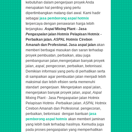
kebutuhan dalam pengerjaan proyek Anda
merupakan hal penting yang perlu
dipertimbangkan matang dari awal. Kami hadir
sebagai
jasa pemborong aspal hotmix
terpercaya dengan penawaran harga lebih
terjangkau.
Aspal
Mixing Plant - Jasa
Pengaspalan
jalan Hotmix Pelapisan Hotmix -
Perbaikan jalan.
ASPAL
Hotmix Cirebon
Amanah dan Profesional.
Jasa aspal jalan
akan
memberi berbagai masukan dan saran terhadap
proyek pembuatan, perbaikan, atau juga
pembangunan jalan,
mengerjakan banyak proyek
jalan,
aspal
, pengecoran, perbaikan, betonisasi.
Demikian informasi yang perlu di perhatikan serta
di sampaikan agar pembuatan jalan menjadi lebih
maksimal dan lebih efisien serta memenuhi
standart pengerjaan. Mengerjakan aspal jalan,
mengerjakan banyak proyek jalan,
aspal
,
Aspal
Mixing Plant - Jasa
Pengaspalan
jalan Hotmix
Pelapisan Hotmix -Perbaikan jalan.
ASPAL
Hotmix
Cirebon Amanah dan Profesional.
pengecoran,
perbaikan, betonisasi
dengan bantuan
jasa
pemborong aspal hotmix
akan memberi jaminan
yang lebih baik terhadap hasilnya. Kemudia juga
pada proses pengaspalan yang memperhatikan