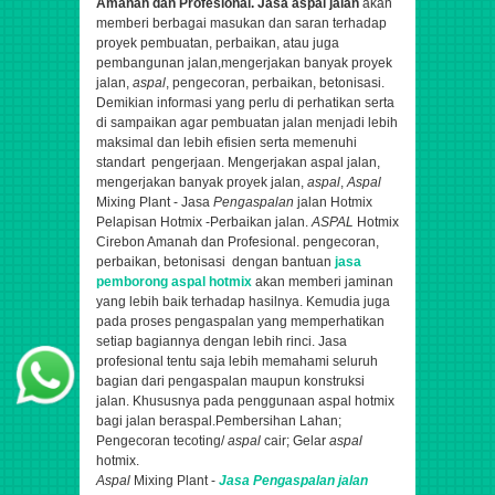
Amanah dan Profesional.
Jasa aspal jalan
akan
memberi berbagai masukan dan saran terhadap
proyek pembuatan, perbaikan, atau juga
pembangunan jalan,
mengerjakan banyak proyek
jalan,
aspal
, pengecoran, perbaikan, betonisasi.
Demikian informasi yang perlu di perhatikan serta
di sampaikan agar pembuatan jalan menjadi lebih
maksimal dan lebih efisien serta memenuhi
standart pengerjaan. Mengerjakan aspal jalan,
mengerjakan banyak proyek jalan,
aspal
,
Aspal
Mixing Plant - Jasa
Pengaspalan
jalan Hotmix
Pelapisan Hotmix -Perbaikan jalan.
ASPAL
Hotmix
Cirebon Amanah dan Profesional.
pengecoran,
perbaikan, betonisasi
dengan bantuan
jasa
pemborong aspal hotmix
akan memberi jaminan
yang lebih baik terhadap hasilnya. Kemudia juga
pada proses pengaspalan yang memperhatikan
setiap bagiannya dengan lebih rinci. Jasa
profesional tentu saja lebih memahami seluruh
bagian dari pengaspalan maupun konstruksi
jalan. Khususnya pada penggunaan aspal hotmix
bagi jalan beraspal.
Pembersihan Lahan;
Pengecoran tecoting/
aspal
cair; Gelar
aspal
hotmix.
Aspal
Mixing Plant -
Jasa
Pengaspalan
jalan