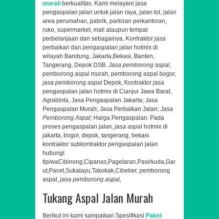
murah
berkualitas.
Kami melayani jasa
pengaspalan jalan untuk jalan raya, jalan tol, jalan
area perumahan, pabrik, parkiran perkantoran,
ruko, supermarket, mall ataupun tempat
perbelanjaan dan sebagainya. K
ontraktor
jasa
perbaikan dan
pengaspalan
jalan hotmix di
wilayah Bandung, Jakarta,Bekasi, Banten,
Tangerang, Depok DSB.
Jasa pemborong aspal
,
pemborong aspal murah, pemborong aspal bogor,
jasa
pemborong aspal
Depok,
Kontraktor
jasa
pengaspalan jalan hotmix di Cianjur Jawa Barat,
Agrabinta,
Jasa Pengaspalan Jakarta; Jasa
Pengaspalan Murah; Jasa Perbaikan Jalan;
Jasa
Pemborong Aspal
; Harga Pengaspalan. Pada
proses pengaspalan jalan,
jasa aspal
hotmix di
jakarta, bogor, depok, tangerang, bekasi.
kontraktor subkontraktor pengaspalan jalan
hubungi
tlp/wa
Cibinong,Cipanas,Pagelaran,Pasirkuda,Gar
ut,Pacet,Sukalayu,Takokak,Cibeber​,
pemborong
aspal,
jasa pemborong aspal,
Tukang Aspal Jalan Murah
Berikut ini kami sampaikan Spesifikasi
Paket