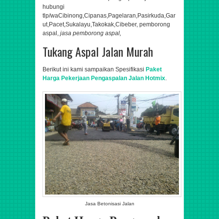
hubungi
tlp/wa
Cibinong,Cipanas,Pagelaran,Pasirkuda,Gar
ut,Pacet,Sukalayu,Takokak,Cibeber​,
pemborong
aspal,
jasa pemborong aspal,
Tukang Aspal Jalan Murah
Berikut ini kami sampaikan Spesifikasi
Paket
Harga Pekerjaan Pengaspalan Jalan Hotmix
.
Jasa Betonisasi Jalan