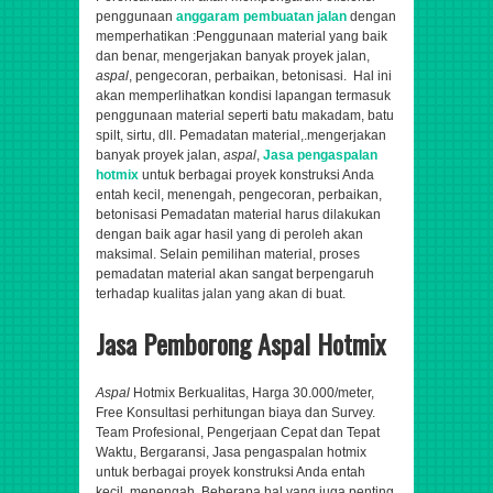
penggunaan
anggaram pembuatan jalan
dengan
memperhatikan :Penggunaan material yang baik
dan benar,
mengerjakan banyak proyek jalan,
aspal
, pengecoran, perbaikan, betonisasi
. Hal ini
akan memperlihatkan kondisi lapangan termasuk
penggunaan material seperti batu makadam, batu
spilt, sirtu, dll. Pemadatan material,.
mengerjakan
banyak proyek jalan,
aspal
,
Jasa pengaspalan
hotmix
untuk berbagai proyek konstruksi Anda
entah kecil, menengah,
pengecoran, perbaikan,
betonisasi
Pemadatan material harus dilakukan
dengan baik agar hasil yang di peroleh akan
maksimal. Selain pemilihan material, proses
pemadatan material akan sangat berpengaruh
terhadap kualitas jalan yang akan di buat.
Jasa Pemborong Aspal Hotmix
Aspal
Hotmix Berkualitas, Harga 30.000/meter,
Free Konsultasi perhitungan biaya dan Survey.
Team Profesional, Pengerjaan Cepat dan Tepat
Waktu, Bergaransi
,
Jasa pengaspalan hotmix
untuk berbagai proyek konstruksi Anda entah
kecil, menengah,
Beberapa hal yang juga penting