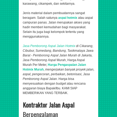
karawang, cikampek, dan sekitarnya.
Jenis material dalam pembuatannya sangat
beragam. Salah satunya
aspal hotmix
atau aspal
campuran panas. Jalan merupakan akses yang
hadir memberi kemudahan bagi masyarakat.
Selain itu juga bagi kelompok tertentu yang
menggunakannya.
Jasa Pemborong Aspal
Jalan Hotmix
di Cikarang,
Cibubur, Sumedang, Bandung​, Tasikmalaya Jawa
Barat - Pemborong Aspal Jalan Murah di Jakarta,
Jasa Pemborong Aspal
Murah, Harga Aspal
Murah Per Meter,
Harga Pengaspalan Jalan
Hotmix Murah
,
mengerjakan banyak proyek jalan,
aspal
, pengecoran, perbaikan, betonisasi,
Jasa
Pemborong Aspal
Jalan.
Harga bisa
menyesuaikan dengan budget atau rencana
anggaran biaya Bapak/Ibu. KAMI SIAP
MEMBERIKAN YANG TERBAIK.
Kontraktor Jalan Aspal
Berpengalaman