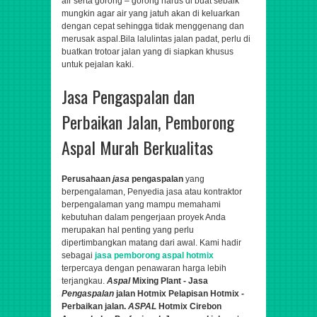
air serta gorong – gorong harus di buat sebaik
mungkin agar air yang jatuh akan di keluarkan
dengan cepat sehingga tidak menggenang dan
merusak aspal.Bila lalulintas jalan padat, perlu di
buatkan trotoar jalan yang di siapkan khusus
untuk pejalan kaki.
Jasa Pengaspalan dan
Perbaikan Jalan, Pemborong
Aspal Murah Berkualitas
Perusahaan
jasa
pengaspalan
yang
berpengalaman,
Penyedia jasa atau kontraktor
berpengalaman yang mampu memahami
kebutuhan dalam pengerjaan proyek Anda
merupakan hal penting yang perlu
dipertimbangkan matang dari awal. Kami hadir
sebagai
jasa pemborong aspal hotmix
terpercaya dengan penawaran harga lebih
terjangkau.
Aspal
Mixing Plant - Jasa
Pengaspalan
jalan Hotmix Pelapisan Hotmix -
Perbaikan jalan.
ASPAL
Hotmix Cirebon