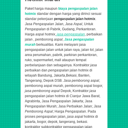
Paket harga maupun
biaya pengaspalan jalan
hotmix
standar dengan harga yang dirinci sesuai
standar pekerjaan
pengaspalan jalan hotmix
.
Jasa Pengaspalan
Jalan,
Jasa Aspal
, Untuk
Pengaspalan
di Pabrik, Gudang, Perkantoran.
Harga
aspal hotmix
,
jasa pengaspalan
, perbaikan
jalan , pemborong
aspal
,
Jasa pengaspalan
murah
berkualitas.
Kami melayani jasa
pengaspalan jalan untuk jalan raya, jalan tol, jalan
area perumahan, pabrik, parkiran perkantoran,
ruko, supermarket, mall ataupun tempat
perbelanjaan dan sebagainya. K
ontraktor
jasa
perbaikan dan
pengaspalan
jalan hotmix di
wilayah Bandung, Jakarta,Bekasi, Banten,
Tangerang, Depok DSB.
Jasa pemborong aspal
,
pemborong aspal murah, pemborong aspal bogor,
jasa
pemborong aspal
Depok,
Kontraktor
jasa
pengaspalan jalan hotmix di Cianjur Jawa Barat,
Agrabinta,
Jasa Pengaspalan Jakarta; Jasa
Pengaspalan Murah; Jasa Perbaikan Jalan;
Jasa
Pemborong Aspal
; Harga Pengaspalan. Pada
proses pengaspalan jalan,
jasa aspal
hotmix di
jakarta, bogor, depok, tangerang, bekasi.
kontraktor subkontraktor pengaspalan jalan