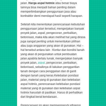
jalan.
Harga aspal hotmix
atau besar biaya
lainnya bisa menjadi bahan penting dalam
mempertimbangkan penggunaan jasa atau
kontraktor demi mendapat hasil seperti harapan.
Setelah kita menentukan perencanaan kebutuhan
penggunaan jalan tersebut,
mengerjakan banyak
proyek jalan,
aspal
, pengecoran, perbaikan,
betonisasi,
maka kita akan melihat hal yang dirasa
juga sangat penting untuk menentukan pilihan
atau juga anggaran yang akan di gunakan. Hal –
hal tersebut antara lain : Kontur dan kondisi tanah
yang akan di pergunakan untuk pembuatan
jalan.apabila terlalu lunak,
mengerjakan banyak
proyek jalan,
aspal
, pengecoran, perbaikan,
betonisasi,
sebaiknya di lakukan penggantian
tanah dengan cara penggalian dan di ganti
dengan tanah yang keras.Ketebalan pondasi
jalan, material yang di gunakan dan ketebalan
aspal hotmix, perencanaan ketebalan pondasi
material yang di gunakan dan ketebalan aspal
hotmix haruslah di pastikan. Harus di perhatikan
dari tingkat berat kendaraan.
Perencanaan ini akan mempengaruhi efisiensi