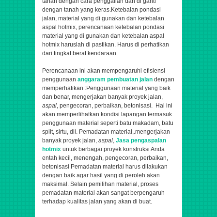
tanah dengan cara penggalian dan di ganti
dengan tanah yang keras.Ketebalan pondasi
jalan, material yang di gunakan dan ketebalan
aspal hotmix, perencanaan ketebalan pondasi
material yang di gunakan dan ketebalan aspal
hotmix haruslah di pastikan. Harus di perhatikan
dari tingkat berat kendaraan.
Perencanaan ini akan mempengaruhi efisiensi
penggunaan
anggaram pembuatan jalan
dengan
memperhatikan :Penggunaan material yang baik
dan benar,
mengerjakan banyak proyek jalan,
aspal
, pengecoran, perbaikan, betonisasi
. Hal ini
akan memperlihatkan kondisi lapangan termasuk
penggunaan material seperti batu makadam, batu
spilt, sirtu, dll. Pemadatan material,.
mengerjakan
banyak proyek jalan,
aspal
,
Jasa pengaspalan
hotmix
untuk berbagai proyek konstruksi Anda
entah kecil, menengah,
pengecoran, perbaikan,
betonisasi
Pemadatan material harus dilakukan
dengan baik agar hasil yang di peroleh akan
maksimal. Selain pemilihan material, proses
pemadatan material akan sangat berpengaruh
terhadap kualitas jalan yang akan di buat.