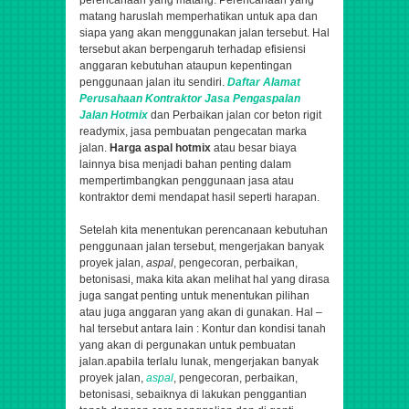
perencanaan yang matang. Perencanaan yang
matang haruslah memperhatikan untuk apa dan
siapa yang akan menggunakan jalan tersebut. Hal
tersebut akan berpengaruh terhadap efisiensi
anggaran kebutuhan ataupun kepentingan
penggunaan jalan itu sendiri.
Daftar Alamat
Perusahaan
Kontraktor
Jasa
Pengaspalan
Jalan Hotmix
dan Perbaikan jalan cor beton rigit
readymix, jasa pembuatan pengecatan marka
jalan.
Harga aspal hotmix
atau besar biaya
lainnya bisa menjadi bahan penting dalam
mempertimbangkan penggunaan jasa atau
kontraktor demi mendapat hasil seperti harapan.
Setelah kita menentukan perencanaan kebutuhan
penggunaan jalan tersebut,
mengerjakan banyak
proyek jalan,
aspal
, pengecoran, perbaikan,
betonisasi,
maka kita akan melihat hal yang dirasa
juga sangat penting untuk menentukan pilihan
atau juga anggaran yang akan di gunakan. Hal –
hal tersebut antara lain : Kontur dan kondisi tanah
yang akan di pergunakan untuk pembuatan
jalan.apabila terlalu lunak,
mengerjakan banyak
proyek jalan,
aspal
, pengecoran, perbaikan,
betonisasi,
sebaiknya di lakukan penggantian