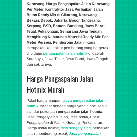
Karawang, Harga Pengaspalan Jalan
Karawang
Per Meter,
Kontraktor Jasa Perbaik
a
n Jalan
Beton Ready Mix di Cikarang, Karawang,
Bekasi, Depok, Jakarta, Bogor, Tangerang,
Serpong, BSD, Banten, Bandung, Jawa Barat,
Tegal, Pekalongan, Semarang Jawa Tengah,
Menghitung Kebutuhan Material Ready Mix Per
Meter Persegi. Pemborong Jalan
- Kami
merupakan kontraktor pemborong yang bergerak
di bidang
pengaspalan jalan hotmix
di daerah
Surabaya, Jawa Timur, Jawa Barat, Jawa Tengah
dan sekitarnya.
Harga Pengaspalan Jalan
Hotmix Murah
Paket harga maupun
biaya pengaspalan jalan
hotmix
standar dengan harga yang dirinci sesuai
standar pekerjaan
pengaspalan jalan hotmix
.
Jasa Pengaspalan
Jalan,
Jasa Aspal
, Untuk
Pengaspalan
di Pabrik, Gudang, Perkantoran.
Harga
aspal hotmix
,
jasa pengaspalan
, perbaikan
jalan , pemborong
aspal
,
Jasa pengaspalan