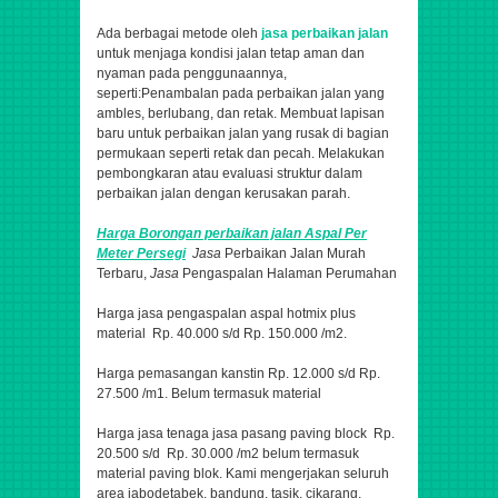
Ada berbagai metode oleh
jasa perbaikan jalan
untuk menjaga kondisi jalan tetap aman dan
nyaman pada penggunaannya,
seperti:Penambalan pada perbaikan jalan yang
ambles, berlubang, dan retak. Membuat lapisan
baru untuk perbaikan jalan yang rusak di bagian
permukaan seperti retak dan pecah. Melakukan
pembongkaran atau evaluasi struktur dalam
perbaikan jalan dengan kerusakan parah.
Harga Borongan perbaikan jalan
Aspal
Per
Meter Persegi
Jasa
Perbaikan Jalan Murah
Terbaru,
Jasa
Pengaspalan Halaman Perumahan
Harga jasa pengaspalan aspal hotmix plus
material Rp. 40.000 s/d Rp. 150.000 /m2.
Harga pemasangan kanstin Rp. 12.000 s/d Rp.
27.500 /m1. Belum termasuk material
Harga jasa tenaga jasa pasang paving block Rp.
20.500 s/d Rp. 30.000 /m2 belum termasuk
material paving blok. Kami mengerjakan seluruh
area jabodetabek, bandung, tasik, cikarang,