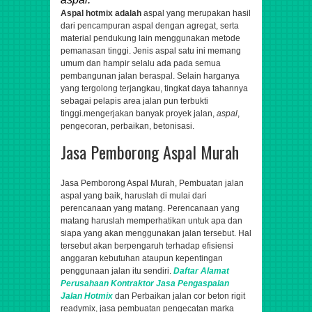
Aspal hotmix adalah
aspal yang merupakan hasil
dari pencampuran aspal dengan agregat, serta
material pendukung lain menggunakan metode
pemanasan tinggi. Jenis aspal satu ini memang
umum dan hampir selalu ada pada semua
pembangunan jalan beraspal. Selain harganya
yang tergolong terjangkau, tingkat daya tahannya
sebagai pelapis area jalan pun terbukti
tinggi.
mengerjakan banyak proyek jalan,
aspal
,
pengecoran, perbaikan, betonisasi.
Jasa Pemborong Aspal Murah
Jasa Pemborong Aspal Murah, Pembuatan jalan
aspal yang baik, haruslah di mulai dari
perencanaan yang matang. Perencanaan yang
matang haruslah memperhatikan untuk apa dan
siapa yang akan menggunakan jalan tersebut. Hal
tersebut akan berpengaruh terhadap efisiensi
anggaran kebutuhan ataupun kepentingan
penggunaan jalan itu sendiri.
Daftar Alamat
Perusahaan
Kontraktor
Jasa
Pengaspalan
Jalan Hotmix
dan Perbaikan jalan cor beton rigit
readymix, jasa pembuatan pengecatan marka