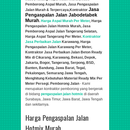
Pemborong Aspal Murah,
Jasa Pengaspalan
Jasa
Jalan Murah
& Terpercaya,
Kontraktor
Pengaspalan Jalan Jabodetabek
Murah
.
Harga Aspal Murah Per Meter
, Harga
Pengaspalan Jalan Hotmix Murah, Jasa
Pemborong Aspal Jalan Tangerang Selatan,
Harga Aspal Tangerang Per Meter.
Kontraktor
Jasa Perbaikan Jalan
Karawang, Harga
Pengaspalan Jalan
Karawang Per Meter,
Kontraktor Jasa Perbaik
a
n Jalan Beton Ready
Mix di Cikarang, Karawang, Bekasi, Depok,
Jakarta, Bogor, Tangerang, Serpong, BSD,
Banten, Bandung, Jawa Barat, Tegal,
Pekalongan, Semarang Jawa Tengah,
Menghitung Kebutuhan Material Ready Mix Per
Meter Persegi. Pemborong Jalan
- Kami
merupakan kontraktor pemborong yang bergerak
di bidang
pengaspalan jalan hotmix
di daerah
Surabaya, Jawa Timur, Jawa Barat, Jawa Tengah
dan sekitarnya.
Harga Pengaspalan Jalan
Hotmix Murah