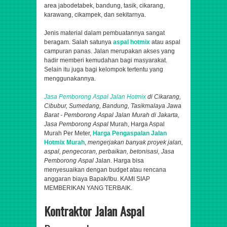
area jabodetabek, bandung, tasik, cikarang,
karawang, cikampek, dan sekitarnya.
Jenis material dalam pembuatannya sangat
beragam. Salah satunya
aspal hotmix
atau aspal
campuran panas. Jalan merupakan akses yang
hadir memberi kemudahan bagi masyarakat.
Selain itu juga bagi kelompok tertentu yang
menggunakannya.
Jasa Pemborong Aspal
Jalan Hotmix
di Cikarang,
Cibubur, Sumedang, Bandung​, Tasikmalaya Jawa
Barat - Pemborong Aspal Jalan Murah di Jakarta,
Jasa Pemborong Aspal
Murah, Harga Aspal
Murah Per Meter,
Harga Pengaspalan Jalan
Hotmix Murah
,
mengerjakan banyak proyek jalan,
aspal
, pengecoran, perbaikan, betonisasi,
Jasa
Pemborong Aspal
Jalan.
Harga bisa
menyesuaikan dengan budget atau rencana
anggaran biaya Bapak/Ibu. KAMI SIAP
MEMBERIKAN YANG TERBAIK.
Kontraktor Jalan Aspal