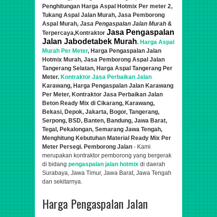
Penghitungan Harga Aspal Hotmix Per meter 2
,
Tukang Aspal Jalan Murah,
Jasa Pemborong
Aspal Murah,
Jasa Pengaspalan Jalan Murah
&
Jasa Pengaspalan
Terpercaya,
Kontraktor
Jalan Jabodetabek Murah
.
Harga Aspal
Murah Per Meter
, Harga Pengaspalan Jalan
Hotmix Murah, Jasa Pemborong Aspal Jalan
Tangerang Selatan, Harga Aspal Tangerang Per
Meter.
Kontraktor Jasa Perbaikan Jalan
Karawang, Harga Pengaspalan Jalan
Karawang
Per Meter,
Kontraktor Jasa Perbaik
a
n Jalan
Beton Ready Mix di Cikarang, Karawang,
Bekasi, Depok, Jakarta, Bogor, Tangerang,
Serpong, BSD, Banten, Bandung, Jawa Barat,
Tegal, Pekalongan, Semarang Jawa Tengah,
Menghitung Kebutuhan Material Ready Mix Per
Meter Persegi. Pemborong Jalan
- Kami
merupakan kontraktor pemborong yang bergerak
di bidang
pengaspalan jalan hotmix
di daerah
Surabaya, Jawa Timur, Jawa Barat, Jawa Tengah
dan sekitarnya.
Harga Pengaspalan Jalan