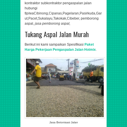
kontraktor subkontraktor pengaspalan jalan
hubungi
tlp/wa
Cibinong,Cipanas,Pagelaran,Pasirkuda,Gar
ut,Pacet,Sukalayu,Takokak,Cibeber​,
pemborong
aspal,
jasa pemborong aspal,
Tukang Aspal Jalan Murah
Berikut ini kami sampaikan Spesifikasi
Paket
Harga Pekerjaan Pengaspalan Jalan Hotmix
.
Jasa Betonisasi Jalan