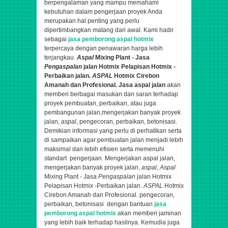
berpengalaman yang mampu memahami
kebutuhan dalam pengerjaan proyek Anda
merupakan hal penting yang perlu
dipertimbangkan matang dari awal. Kami hadir
sebagai
jasa pemborong aspal hotmix
terpercaya dengan penawaran harga lebih
terjangkau.
Aspal
Mixing Plant - Jasa
Pengaspalan
jalan Hotmix Pelapisan Hotmix -
Perbaikan jalan.
ASPAL
Hotmix Cirebon
Amanah dan Profesional.
Jasa aspal jalan
akan
memberi berbagai masukan dan saran terhadap
proyek pembuatan, perbaikan, atau juga
pembangunan jalan,
mengerjakan banyak proyek
jalan,
aspal
, pengecoran, perbaikan, betonisasi.
Demikian informasi yang perlu di perhatikan serta
di sampaikan agar pembuatan jalan menjadi lebih
maksimal dan lebih efisien serta memenuhi
standart pengerjaan. Mengerjakan aspal jalan,
mengerjakan banyak proyek jalan,
aspal
,
Aspal
Mixing Plant - Jasa
Pengaspalan
jalan Hotmix
Pelapisan Hotmix -Perbaikan jalan.
ASPAL
Hotmix
Cirebon Amanah dan Profesional.
pengecoran,
perbaikan, betonisasi
dengan bantuan
jasa
pemborong aspal hotmix
akan memberi jaminan
yang lebih baik terhadap hasilnya. Kemudia juga