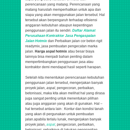
perencanaan yang matang. Perencanaan yang
matang haruslah memperhatikan untuk apa dan
siapa yang akan menggunakan jalan tersebut. Hal
tersebut akan berpengaruh terhadap efisiensi
anggaran kebutuhan ataupun kepentingan
penggunaan jalan itu sendiri.
Daftar Alamat
Perusahaan
Kontraktor
Jasa
Pengaspalan
Jalan Hotmix
dan Perbaikan jalan cor beton rigit
readymix, jasa pembuatan pengecatan marka
jalan.
Harga aspal hotmix
atau besar biaya
lainnya bisa menjadi bahan penting dalam
mempertimbangkan penggunaan jasa atau
kontraktor demi mendapat hasil seperti harapan.
Setelah kita menentukan perencanaan kebutuhan
penggunaan jalan tersebut,
mengerjakan banyak
proyek jalan,
aspal
, pengecoran, perbaikan,
betonisasi,
maka kita akan melihat hal yang dirasa
juga sangat penting untuk menentukan pilihan
atau juga anggaran yang akan di gunakan. Hal –
hal tersebut antara lain : Kontur dan kondisi tanah
yang akan di pergunakan untuk pembuatan
jalan.apabila terlalu lunak,
mengerjakan banyak
proyek jalan,
aspal
, pengecoran, perbaikan,
betonisasi,
sebaiknya di lakukan penggantian