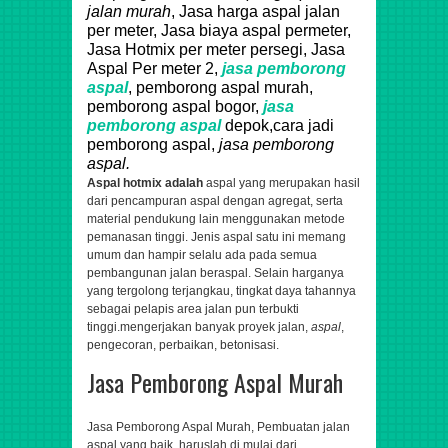
jalan murah
, Jasa harga aspal jalan
per meter, Jasa biaya aspal permeter,
Jasa Hotmix per meter persegi, Jasa
Aspal Per meter 2,
jasa pemborong
aspal
, pemborong aspal murah,
pemborong aspal bogor,
jasa
pemborong aspal
depok,cara jadi
pemborong aspal,
jasa pemborong
aspal.
Aspal hotmix adalah
aspal yang merupakan hasil
dari pencampuran aspal dengan agregat, serta
material pendukung lain menggunakan metode
pemanasan tinggi. Jenis aspal satu ini memang
umum dan hampir selalu ada pada semua
pembangunan jalan beraspal. Selain harganya
yang tergolong terjangkau, tingkat daya tahannya
sebagai pelapis area jalan pun terbukti
tinggi.
mengerjakan banyak proyek jalan,
aspal
,
pengecoran, perbaikan, betonisasi.
Jasa Pemborong Aspal Murah
Jasa Pemborong Aspal Murah, Pembuatan jalan
aspal yang baik, haruslah di mulai dari