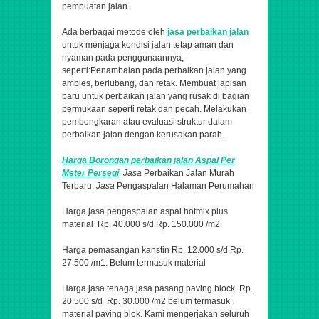
pembuatan jalan.
Ada berbagai metode oleh
jasa perbaikan jalan
untuk menjaga kondisi jalan tetap aman dan
nyaman pada penggunaannya,
seperti:Penambalan pada perbaikan jalan yang
ambles, berlubang, dan retak. Membuat lapisan
baru untuk perbaikan jalan yang rusak di bagian
permukaan seperti retak dan pecah. Melakukan
pembongkaran atau evaluasi struktur dalam
perbaikan jalan dengan kerusakan parah.
Harga Borongan perbaikan jalan
Aspal
Per
Meter Persegi
Jasa
Perbaikan Jalan Murah
Terbaru,
Jasa
Pengaspalan Halaman Perumahan
Harga jasa pengaspalan aspal hotmix plus
material Rp. 40.000 s/d Rp. 150.000 /m2.
Harga pemasangan kanstin Rp. 12.000 s/d Rp.
27.500 /m1. Belum termasuk material
Harga jasa tenaga jasa pasang paving block Rp.
20.500 s/d Rp. 30.000 /m2 belum termasuk
material paving blok. Kami mengerjakan seluruh