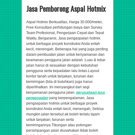
Jasa Pemborong Aspal Hotmix
Aspal
Hotmix Berkualitas, Harga 30.000/meter,
Free Konsultasi perhitungan biaya dan Survey.
Team Profesional, Pengerjaan Cepat dan Tepat
Waktu, Bergaransi
,
Jasa pengaspalan hotmix
untuk berbagai proyek konstruksi Anda entah
kecil, menengah,
Beberapa hal yang juga penting
dalam pembuatan jalan untuk kenyamanan dan
keamanan pengguna jalan adalah :Luas & lebar
jalan harus di sesuaikan dengan kebutuhan
pengguna serta kepadatan lalu lintas.Layout
kontur tanah untuk tanjakan, turunan dan
kemiringan (bila di butuhkan) juga harus
diperlihatkan. Ini menyangkut dari segi
kenyamanan pengguna jalan.
perusahaan
jasa
pengaspalan
yang berpengalaman,
Jasa
pengaspalan hotmix untuk berbagai proyek
konstruksi Anda entah kecil, menengah,
Sebisa
mungkin jalan tersebut ak boleh terlalu tajam
untuk tanjakan, turunan serta
kemiringannya.Tikungan atau potongan
persimpangan jalan diusahakan tidak boleh