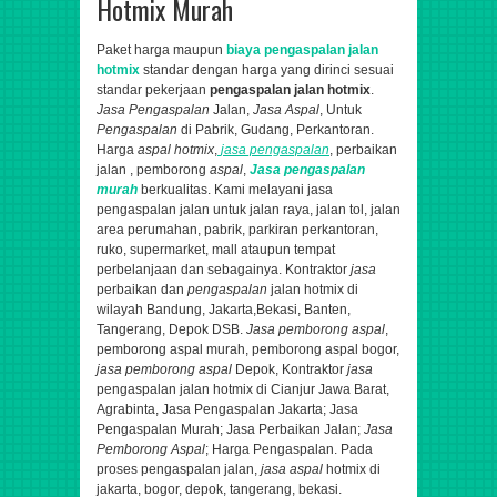
Hotmix Murah
Paket harga maupun
biaya pengaspalan jalan
hotmix
standar dengan harga yang dirinci sesuai
standar pekerjaan
pengaspalan jalan hotmix
.
Jasa Pengaspalan
Jalan,
Jasa Aspal
, Untuk
Pengaspalan
di Pabrik, Gudang, Perkantoran.
Harga
aspal hotmix
,
jasa pengaspalan
, perbaikan
jalan , pemborong
aspal
,
Jasa pengaspalan
murah
berkualitas.
Kami melayani jasa
pengaspalan jalan untuk jalan raya, jalan tol, jalan
area perumahan, pabrik, parkiran perkantoran,
ruko, supermarket, mall ataupun tempat
perbelanjaan dan sebagainya. K
ontraktor
jasa
perbaikan dan
pengaspalan
jalan hotmix di
wilayah Bandung, Jakarta,Bekasi, Banten,
Tangerang, Depok DSB.
Jasa pemborong aspal
,
pemborong aspal murah, pemborong aspal bogor,
jasa
pemborong aspal
Depok,
Kontraktor
jasa
pengaspalan jalan hotmix di Cianjur Jawa Barat,
Agrabinta,
Jasa Pengaspalan Jakarta; Jasa
Pengaspalan Murah; Jasa Perbaikan Jalan;
Jasa
Pemborong Aspal
; Harga Pengaspalan. Pada
proses pengaspalan jalan,
jasa aspal
hotmix di
jakarta, bogor, depok, tangerang, bekasi.