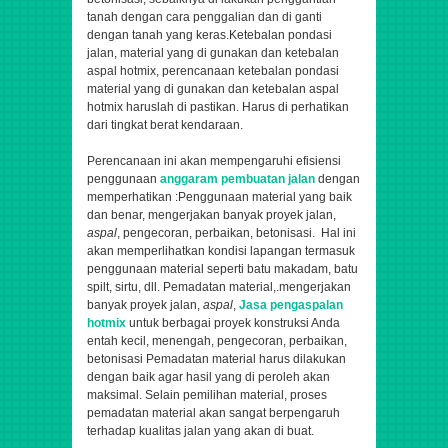
tanah dengan cara penggalian dan di ganti
dengan tanah yang keras.Ketebalan pondasi
jalan, material yang di gunakan dan ketebalan
aspal hotmix, perencanaan ketebalan pondasi
material yang di gunakan dan ketebalan aspal
hotmix haruslah di pastikan. Harus di perhatikan
dari tingkat berat kendaraan.
Perencanaan ini akan mempengaruhi efisiensi
penggunaan
anggaram pembuatan jalan
dengan
memperhatikan :Penggunaan material yang baik
dan benar,
mengerjakan banyak proyek jalan,
aspal
, pengecoran, perbaikan, betonisasi
. Hal ini
akan memperlihatkan kondisi lapangan termasuk
penggunaan material seperti batu makadam, batu
spilt, sirtu, dll. Pemadatan material,.
mengerjakan
banyak proyek jalan,
aspal
,
Jasa pengaspalan
hotmix
untuk berbagai proyek konstruksi Anda
entah kecil, menengah,
pengecoran, perbaikan,
betonisasi
Pemadatan material harus dilakukan
dengan baik agar hasil yang di peroleh akan
maksimal. Selain pemilihan material, proses
pemadatan material akan sangat berpengaruh
terhadap kualitas jalan yang akan di buat.