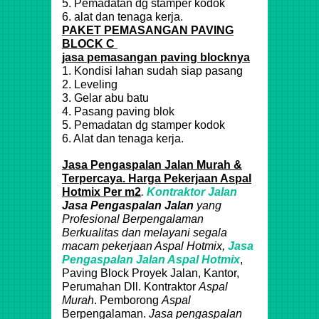
5. Pemadatan dg stamper kodok
6. alat dan tenaga kerja.
PAKET PEMASANGAN PAVING
BLOCK C
jasa pemasangan paving blocknya
1. Kondisi lahan sudah siap pasang
2. Leveling
3. Gelar abu batu
4. Pasang paving blok
5. Pemadatan dg stamper kodok
6. Alat dan tenaga kerja.
Jasa Pengaspalan Jalan Murah &
Terpercaya. Harga Pekerjaan Aspal
Hotmix Per m2
.
Kontraktor Jalan
Jasa Pengaspalan Jalan
yang
Profesional Berpengalaman
Berkualitas dan melayani segala
macam pekerjaan
Aspal
Hotmix
,
Jasa
Pengaspalan Jalan Aspal
Hotmix
,
Paving Block Proyek Jalan, Kantor,
Perumahan Dll. Kontraktor
Aspal
Murah
. Pemborong
Aspal
Berpengalaman.
Jasa pengaspalan