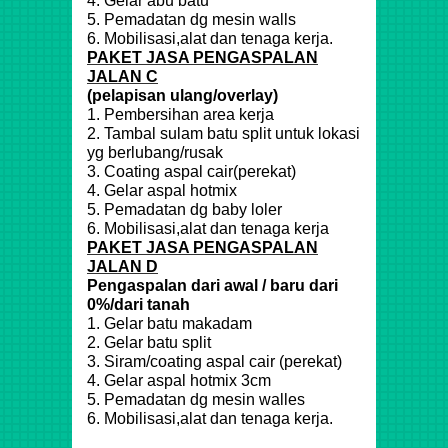
4. Gelar abu batu
5. Pemadatan dg mesin walls
6. Mobilisasi,alat dan tenaga kerja.
PAKET JASA PENGASPALAN
JALAN C
(pelapisan ulang/overlay)
1. Pembersihan area kerja
2. Tambal sulam batu split untuk lokasi
yg berlubang/rusak
3. Coating aspal cair(perekat)
4. Gelar aspal hotmix
5. Pemadatan dg baby loler
6. Mobilisasi,alat dan tenaga kerja
PAKET JASA PENGASPALAN
JALAN D
Pengaspalan dari awal / baru dari
0%/dari tanah
1. Gelar batu makadam
2. Gelar batu split
3. Siram/coating aspal cair (perekat)
4. Gelar aspal hotmix 3cm
5. Pemadatan dg mesin walles
6. Mobilisasi,alat dan tenaga kerja.