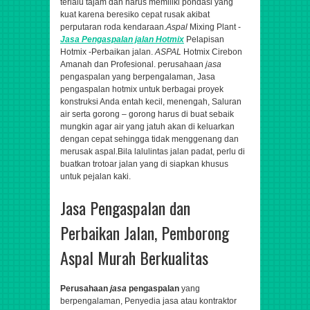
terlalu tajam dan harus memiliki pondasi yang
kuat karena beresiko cepat rusak akibat
perputaran roda kendaraan.
Aspal
Mixing Plant -
Jasa
Pengaspalan
jalan Hotmix
Pelapisan
Hotmix -Perbaikan jalan.
ASPAL
Hotmix Cirebon
Amanah dan Profesional.
perusahaan
jasa
pengaspalan yang berpengalaman,
Jasa
pengaspalan hotmix untuk berbagai proyek
konstruksi Anda entah kecil, menengah,
Saluran
air serta gorong – gorong harus di buat sebaik
mungkin agar air yang jatuh akan di keluarkan
dengan cepat sehingga tidak menggenang dan
merusak aspal.Bila lalulintas jalan padat, perlu di
buatkan trotoar jalan yang di siapkan khusus
untuk pejalan kaki.
Jasa Pengaspalan dan
Perbaikan Jalan, Pemborong
Aspal Murah Berkualitas
Perusahaan
jasa
pengaspalan
yang
berpengalaman,
Penyedia jasa atau kontraktor