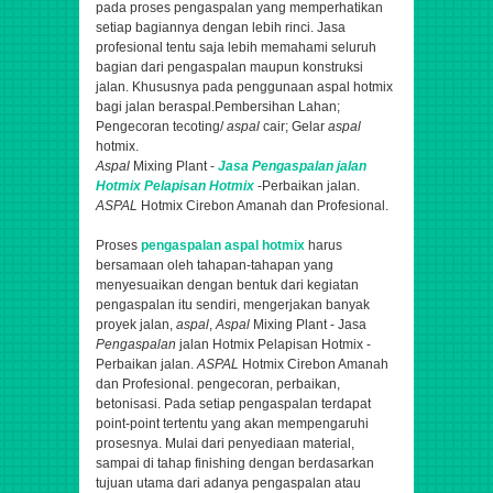
pada proses pengaspalan yang memperhatikan
setiap bagiannya dengan lebih rinci. Jasa
profesional tentu saja lebih memahami seluruh
bagian dari pengaspalan maupun konstruksi
jalan. Khususnya pada penggunaan aspal hotmix
bagi jalan beraspal.
Pembersihan Lahan;
Pengecoran tecoting/
aspal
cair; Gelar
aspal
hotmix.
Aspal
Mixing Plant -
Jasa
Pengaspalan
jalan
Hotmix Pelapisan Hotmix
-Perbaikan jalan.
ASPAL
Hotmix Cirebon Amanah dan Profesional.
Proses
pengaspalan aspal hotmix
harus
bersamaan oleh tahapan-tahapan yang
menyesuaikan dengan bentuk dari kegiatan
pengaspalan itu sendiri,
mengerjakan banyak
proyek jalan,
aspal
,
Aspal
Mixing Plant - Jasa
Pengaspalan
jalan Hotmix Pelapisan Hotmix -
Perbaikan jalan.
ASPAL
Hotmix Cirebon Amanah
dan Profesional.
pengecoran, perbaikan,
betonisasi
. Pada setiap pengaspalan terdapat
point-point tertentu yang akan mempengaruhi
prosesnya. Mulai dari penyediaan material,
sampai di tahap finishing dengan berdasarkan
tujuan utama dari adanya pengaspalan atau