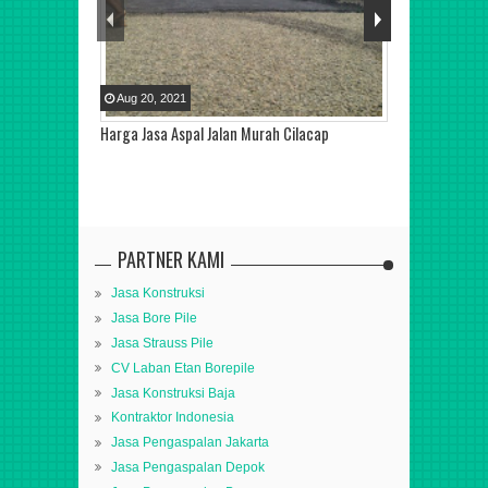
Aug
20
,
2021
Aug
20
,
2021
Harga Jasa Aspal Jalan Murah Cilacap
Kontraktor Ja
Cilacap
PARTNER KAMI
Jasa Konstruksi
Jasa Bore Pile
Jasa Strauss Pile
CV Laban Etan Borepile
Jasa Konstruksi Baja
Kontraktor Indonesia
Jasa Pengaspalan Jakarta
Jasa Pengaspalan Depok