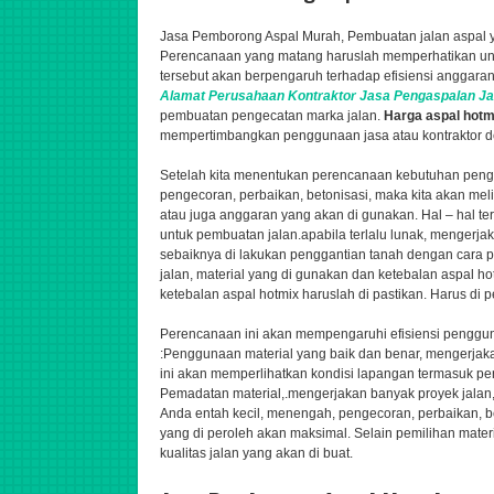
Jasa Pemborong Aspal Murah, Pembuatan jalan aspal ya
Perencanaan yang matang haruslah memperhatikan unt
tersebut akan berpengaruh terhadap efisiensi anggaran
Alamat Perusahaan
Kontraktor
Jasa
Pengaspalan
Ja
pembuatan pengecatan marka jalan.
Harga aspal hot
mempertimbangkan penggunaan jasa atau kontraktor de
Setelah kita menentukan perencanaan kebutuhan peng
pengecoran, perbaikan, betonisasi,
maka kita akan meli
atau juga anggaran yang akan di gunakan. Hal – hal ter
untuk pembuatan jalan.apabila terlalu lunak,
mengerjak
sebaiknya di lakukan penggantian tanah dengan cara p
jalan, material yang di gunakan dan ketebalan aspal h
ketebalan aspal hotmix haruslah di pastikan. Harus di p
Perencanaan ini akan mempengaruhi efisiensi pengg
:Penggunaan material yang baik dan benar,
mengerjaka
ini akan memperlihatkan kondisi lapangan termasuk peng
Pemadatan material,.
mengerjakan banyak proyek jalan
Anda entah kecil, menengah,
pengecoran, perbaikan, b
yang di peroleh akan maksimal. Selain pemilihan mate
kualitas jalan yang akan di buat.