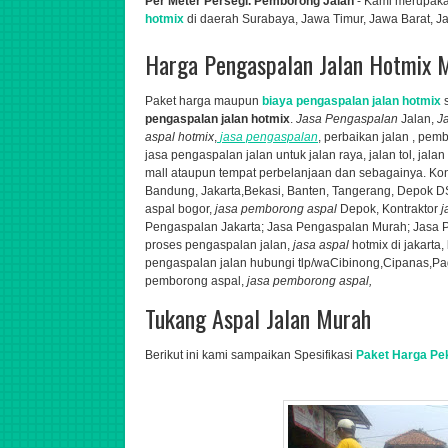
Per Meter Persegi. Pemborong Jalan
- Kami
merupaka
hotmix
di daerah Surabaya, Jawa Timur, Jawa Barat, J
Harga Pengaspalan Jalan Hotmix 
Paket harga maupun
biaya pengaspalan jalan hotmix
s
pengaspalan jalan hotmix
.
Jasa Pengaspalan
Jalan,
J
aspal hotmix
,
jasa pengaspalan
, perbaikan jalan , pe
jasa pengaspalan jalan untuk jalan raya, jalan tol, jal
mall ataupun tempat perbelanjaan dan sebagainya. K
o
Bandung, Jakarta,Bekasi, Banten, Tangerang, Depok 
aspal bogor,
jasa
pemborong aspal
Depok,
Kontraktor
j
Pengaspalan Jakarta; Jasa Pengaspalan Murah; Jasa P
proses pengaspalan jalan,
jasa aspal
hotmix di jakarta,
pengaspalan jalan hubungi tlp/wa
Cibinong,Cipanas,Pag
pemborong aspal,
jasa pemborong aspal,
Tukang Aspal Jalan Murah
Berikut ini kami sampaikan Spesifikasi
Paket Harga Pe