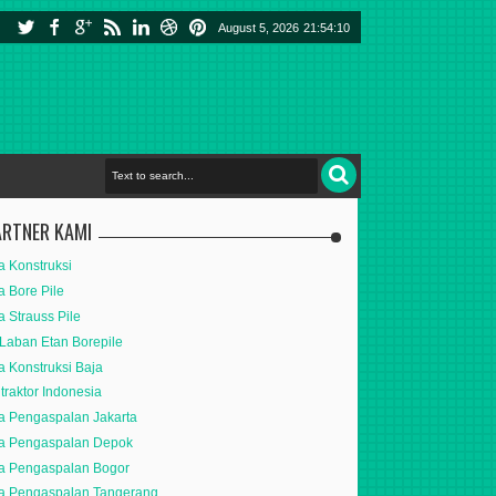
August 5, 2026
21:54:11
ARTNER KAMI
a Konstruksi
a Bore Pile
a Strauss Pile
Laban Etan Borepile
a Konstruksi Baja
traktor Indonesia
a Pengaspalan Jakarta
a Pengaspalan Depok
a Pengaspalan Bogor
a Pengaspalan Tangerang