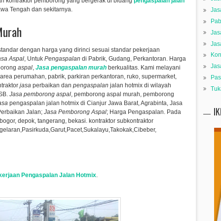
n kontraktor pemborong yang bergerak di bidang
pengaspalan jalan
awa Tengah dan sekitarnya.
Jas
Pab
Murah
Jas
Jas
tandar dengan harga yang dirinci sesuai standar pekerjaan
Kon
asa Aspal
, Untuk
Pengaspalan
di Pabrik, Gudang, Perkantoran.
Harga
Jas
mborong
aspal
,
Jasa pengaspalan murah
berkualitas.
Kami melayani
an area perumahan, pabrik, parkiran perkantoran, ruko, supermarket,
Pas
ntraktor
jasa
perbaikan dan
pengaspalan
jalan hotmix di wilayah
Tuk
DSB.
Jasa pemborong aspal
, pemborong aspal murah, pemborong
asa
pengaspalan jalan hotmix di Cianjur Jawa Barat, Agrabinta,
Jasa
I
erbaikan Jalan;
Jasa Pemborong Aspal
; Harga Pengaspalan. Pada
 bogor, depok, tangerang, bekasi. kontraktor subkontraktor
elaran,Pasirkuda,Garut,Pacet,Sukalayu,Takokak,Cibeber​,
kerjaan Pengaspalan Jalan Hotmix
.