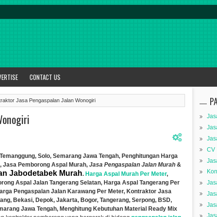
VERTISE
CONTACT US
P
raktor Jasa Pengaspalan Jalan Wonogiri
Wonogiri
Jas
Jas
Jas
CV 
, Temanggung, Solo, Semarang Jawa Tengah, Penghitungan Harga
Jas
,
Jasa Pemborong Aspal Murah,
Jasa Pengaspalan Jalan Murah
&
Kon
an Jabodetabek Murah
.
Harga Aspal Murah Per Meter
,
ong Aspal Jalan Tangerang Selatan, Harga Aspal Tangerang Per
Jas
arga Pengaspalan Jalan
Karawang Per Meter,
Kontraktor Jasa
Jas
ang, Bekasi, Depok, Jakarta, Bogor, Tangerang, Serpong, BSD,
Jas
emarang Jawa Tengah, Menghitung Kebutuhan Material Ready Mix
Jas