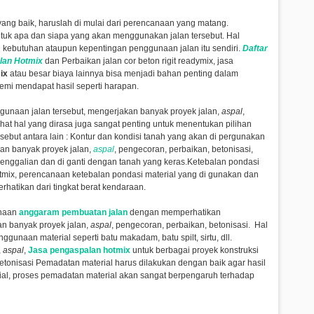
ng baik, haruslah di mulai dari perencanaan yang matang.
uk apa dan siapa yang akan menggunakan jalan tersebut. Hal
 kebutuhan ataupun kepentingan penggunaan jalan itu sendiri.
Daftar
lan Hotmix
dan Perbaikan jalan cor beton rigit readymix, jasa
mix
atau besar biaya lainnya bisa menjadi bahan penting dalam
mi mendapat hasil seperti harapan.
gunaan jalan tersebut,
mengerjakan banyak proyek jalan,
aspal
,
hat hal yang dirasa juga sangat penting untuk menentukan pilihan
sebut antara lain : Kontur dan kondisi tanah yang akan di pergunakan
an banyak proyek jalan,
aspal
, pengecoran, perbaikan, betonisasi,
enggalian dan di ganti dengan tanah yang keras.Ketebalan pondasi
otmix, perencanaan ketebalan pondasi material yang di gunakan dan
erhatikan dari tingkat berat kendaraan.
unaan
anggaram pembuatan jalan
dengan memperhatikan
n banyak proyek jalan,
aspal
, pengecoran, perbaikan, betonisasi
. Hal
gunaan material seperti batu makadam, batu spilt, sirtu, dll.
,
aspal
,
Jasa pengaspalan hotmix
untuk berbagai proyek konstruksi
etonisasi
Pemadatan material harus dilakukan dengan baik agar hasil
rial, proses pemadatan material akan sangat berpengaruh terhadap