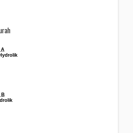
urah
 A
Hydrolik
 B
drolik