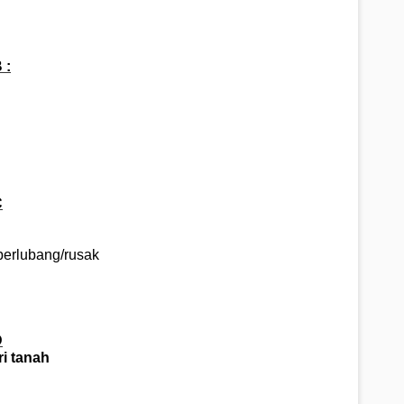
 :
C
 berlubang/rusak
D
ri tanah