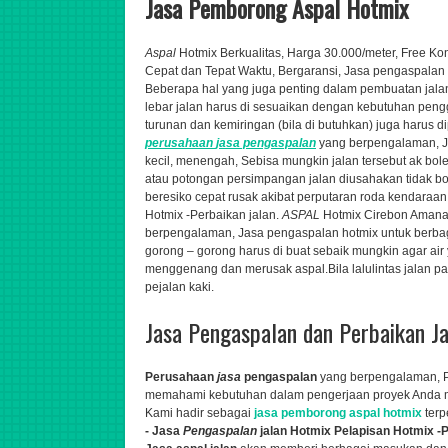
Jasa Pemborong Aspal Hotmix
Aspal
Hotmix Berkualitas, Harga 30.000/meter, Free Ko
Cepat dan Tepat Waktu, Bergaransi
,
Jasa pengaspalan h
Beberapa hal yang juga penting dalam pembuatan jal
lebar jalan harus di sesuaikan dengan kebutuhan penggu
turunan dan kemiringan (bila di butuhkan) juga harus 
perusahaan
jasa
pengaspalan
yang berpengalaman,
J
kecil, menengah,
Sebisa mungkin jalan tersebut ak bole
atau potongan persimpangan jalan diusahakan tidak bol
beresiko cepat rusak akibat perputaran roda kendaraan
Hotmix -Perbaikan jalan.
ASPAL
Hotmix Cirebon Amanah
berpengalaman,
Jasa pengaspalan hotmix untuk berbag
gorong – gorong harus di buat sebaik mungkin agar air
menggenang dan merusak aspal.Bila lalulintas jalan pad
pejalan kaki.
Jasa Pengaspalan dan Perbaikan J
Perusahaan
jasa
pengaspalan
yang berpengalaman,
memahami kebutuhan dalam pengerjaan proyek Anda me
Kami hadir sebagai
jasa pemborong aspal hotmix
ter
- Jasa
Pengaspalan
jalan Hotmix Pelapisan Hotmix -P