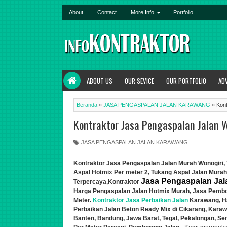
About
Contact
More Info
Portfolio
ABOUT US
OUR SEVICE
OUR PORTFOLIO
AD
Beranda
»
JASA PENGASPALAN JALAN KARAWANG
»
Kont
Kontraktor Jasa Pengaspalan Jalan 
JASA PENGASPALAN JALAN KARAWANG
Kontraktor Jasa Pengaspalan Jalan Murah Wonogiri
Aspal Hotmix Per meter 2
, Tukang Aspal Jalan Murah
Jasa Pengaspalan Jal
Terpercaya,
Kontraktor
Harga Pengaspalan Jalan Hotmix Murah, Jasa Pembor
Meter.
Kontraktor Jasa Perbaikan Jalan
Karawang, H
Perbaik
a
n Jalan Beton Ready Mix di Cikarang, Karaw
Banten, Bandung, Jawa Barat, Tegal, Pekalongan, S