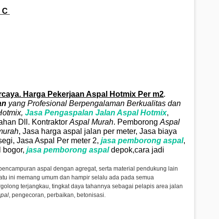
 C
caya. Harga Pekerjaan Aspal Hotmix Per m2
.
an
yang Profesional Berpengalaman Berkualitas dan
otmix
,
Jasa Pengaspalan Jalan Aspal
Hotmix
,
ahan Dll. Kontraktor
Aspal Murah
. Pemborong
Aspal
murah
, Jasa harga aspal jalan per meter, Jasa biaya
segi, Jasa Aspal Per meter 2,
jasa pemborong aspal
,
 bogor,
jasa
pemborong aspal
depok,cara jadi
 pencampuran aspal dengan agregat, serta material pendukung lain
atu ini memang umum dan hampir selalu ada pada semua
olong terjangkau, tingkat daya tahannya sebagai pelapis area jalan
pal
, pengecoran, perbaikan, betonisasi.