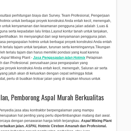
nsultasi perhitungan biaya dan Survey. Team Profesional, Pengerjaan
otmix untuk berbagai proyek konstruksi Anda entah kecil, menengah,
an untuk kenyamanan dan keamanan pengguna jalan adalah :Luas &
na serta kepadatan lalu lintas.Layout kontur tanah untuk tanjakan,
diperlihatkan. Ini menyangkut dari segi kenyamanan pengguna jalan.
asa pengaspalan hotmix untuk berbagai proyek konstruksi Anda entah
h terlalu tajam untuk tanjakan, turunan serta kemiringannya.Tikungan
eh terlalu tajam dan harus memiliki pondasi yang kuat karena
.
Aspal
Mixing Plant -
Jasa
Pengaspalan
jalan Hotmix
Pelapisan
 dan Profesional.
perusahaan
jasa
pengaspalan yang
ai proyek konstruksi Anda entah kecil, menengah,
Saluran air serta
 yang jatuh akan di keluarkan dengan cepat sehingga tidak
at, perlu di buatkan trotoar jalan yang di siapkan khusus untuk
alan, Pemborong Aspal Murah Berkualitas
Penyedia jasa atau kontraktor berpengalaman yang mampu
rupakan hal penting yang perlu dipertimbangkan matang dari awal.
percaya dengan penawaran harga lebih terjangkau.
Aspal
Mixing Plant
erbaikan jalan.
ASPAL
Hotmix Cirebon Amanah dan Profesional.