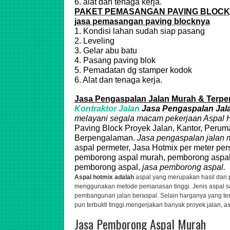
6. alat dan tenaga kerja.
PAKET PEMASANGAN PAVING BLOCK
jasa pemasangan paving blocknya
1. Kondisi lahan sudah siap pasang
2. Leveling
3. Gelar abu batu
4. Pasang paving blok
5. Pemadatan dg stamper kodok
6. Alat dan tenaga kerja.
Jasa Pengaspalan Jalan Murah & Terper
Kontraktor Jalan
Jasa Pengaspalan Jal
melayani segala macam pekerjaan
Aspal
H
Paving Block Proyek Jalan, Kantor, Perum
Berpengalaman.
Jasa pengaspalan jalan 
aspal permeter, Jasa Hotmix per meter per
pemborong aspal murah, pemborong aspal
pemborong aspal,
jasa pemborong aspal.
Aspal hotmix adalah
aspal yang merupakan hasil dari
menggunakan metode pemanasan tinggi. Jenis aspal s
pembangunan jalan beraspal. Selain harganya yang terg
pun terbukti tinggi.
mengerjakan banyak proyek jalan,
as
Jasa Pemborong Aspal Murah