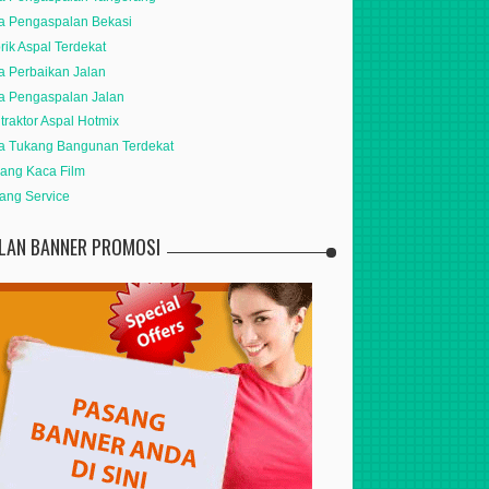
a Pengaspalan Bekasi
rik Aspal Terdekat
a Perbaikan Jalan
a Pengaspalan Jalan
traktor Aspal Hotmix
a Tukang Bangunan Terdekat
ang Kaca Film
ang Service
KLAN BANNER PROMOSI