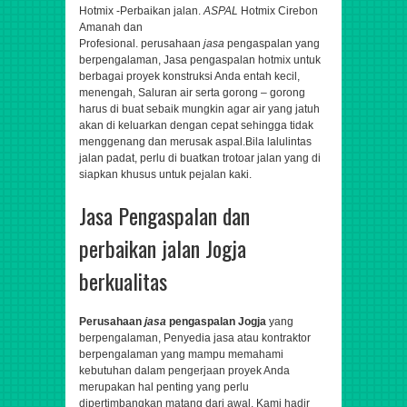
Hotmix -Perbaikan jalan.
ASPAL
Hotmix Cirebon
Amanah dan
Profesional.
perusahaan
jasa
pengaspalan yang
berpengalaman,
Jasa pengaspalan hotmix untuk
berbagai proyek konstruksi Anda entah kecil,
menengah,
Saluran air serta gorong – gorong
harus di buat sebaik mungkin agar air yang jatuh
akan di keluarkan dengan cepat sehingga tidak
menggenang dan merusak aspal.Bila lalulintas
jalan padat, perlu di buatkan trotoar jalan yang di
siapkan khusus untuk pejalan kaki.
Jasa Pengaspalan dan
perbaikan jalan Jogja
berkualitas
Perusahaan
jasa
pengaspalan Jogja
yang
berpengalaman,
Penyedia jasa atau kontraktor
berpengalaman yang mampu memahami
kebutuhan dalam pengerjaan proyek Anda
merupakan hal penting yang perlu
dipertimbangkan matang dari awal. Kami hadir