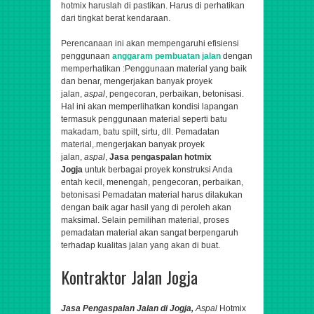
hotmix haruslah di pastikan. Harus di perhatikan
dari tingkat berat kendaraan.
Perencanaan ini akan mempengaruhi efisiensi
penggunaan
anggaram pembuatan jalan
dengan
memperhatikan :Penggunaan material yang baik
dan benar,
mengerjakan banyak proyek
jalan,
aspal
, pengecoran, perbaikan, betonisasi
.
Hal ini akan memperlihatkan kondisi lapangan
termasuk penggunaan material seperti batu
makadam, batu spilt, sirtu, dll. Pemadatan
material,.
mengerjakan banyak proyek
jalan,
aspal
,
Jasa pengaspalan hotmix
Jogja
untuk berbagai proyek konstruksi Anda
entah kecil, menengah,
pengecoran, perbaikan,
betonisasi
Pemadatan material harus dilakukan
dengan baik agar hasil yang di peroleh akan
maksimal. Selain pemilihan material, proses
pemadatan material akan sangat berpengaruh
terhadap kualitas jalan yang akan di buat.
Kontraktor Jalan Jogja
Jasa Pengaspalan Jalan di Jogja,
Aspal
Hotmix