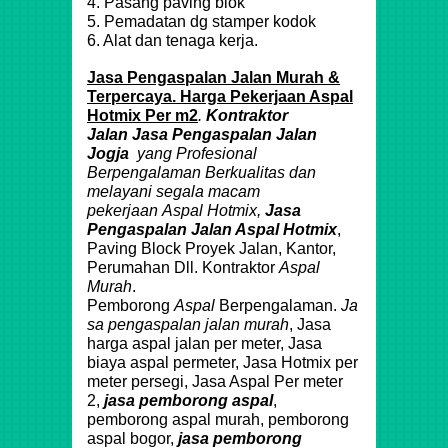
4. Pasang paving blok
5. Pemadatan dg stamper kodok
6. Alat dan tenaga kerja.
Jasa Pengaspalan Jalan Murah &
Terpercaya. Harga Pekerjaan Aspal
Hotmix Per m2
.
Kontraktor
Jalan
Jasa Pengaspalan Jalan
Jogja
yang Profesional
Berpengalaman Berkualitas dan
melayani segala macam
pekerjaan
Aspal
Hotmix
,
Jasa
Pengaspalan Jalan Aspal
Hotmix
,
Paving Block Proyek Jalan, Kantor,
Perumahan Dll. Kontraktor
Aspal
Murah
.
Pemborong
Aspal
Berpengalaman.
Ja
sa pengaspalan jalan murah
, Jasa
harga aspal jalan per meter, Jasa
biaya aspal permeter, Jasa Hotmix per
meter persegi, Jasa Aspal Per meter
2,
jasa pemborong aspal
,
pemborong aspal murah, pemborong
aspal bogor,
jasa
pemborong