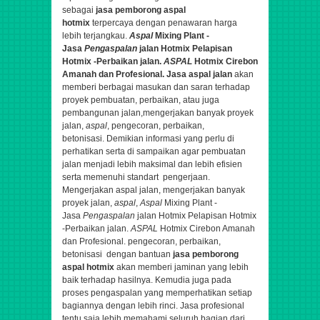
sebagai
jasa pemborong aspal
hotmix
terpercaya dengan penawaran harga
lebih terjangkau.
Aspal
Mixing Plant -
Jasa
Pengaspalan
jalan Hotmix Pelapisan
Hotmix -Perbaikan jalan.
ASPAL
Hotmix Cirebon
Amanah dan Profesional.
Jasa aspal jalan
akan
memberi berbagai masukan dan saran terhadap
proyek pembuatan, perbaikan, atau juga
pembangunan jalan,
mengerjakan banyak proyek
jalan,
aspal
, pengecoran, perbaikan,
betonisasi.
Demikian informasi yang perlu di
perhatikan serta di sampaikan agar pembuatan
jalan menjadi lebih maksimal dan lebih efisien
serta memenuhi standart pengerjaan.
Mengerjakan aspal jalan,
mengerjakan banyak
proyek jalan,
aspal
,
Aspal
Mixing Plant -
Jasa
Pengaspalan
jalan Hotmix Pelapisan Hotmix
-Perbaikan jalan.
ASPAL
Hotmix Cirebon Amanah
dan Profesional.
pengecoran, perbaikan,
betonisasi
dengan bantuan
jasa pemborong
aspal hotmix
akan memberi jaminan yang lebih
baik terhadap hasilnya. Kemudia juga pada
proses pengaspalan yang memperhatikan setiap
bagiannya dengan lebih rinci. Jasa profesional
tentu saja lebih memahami seluruh bagian dari