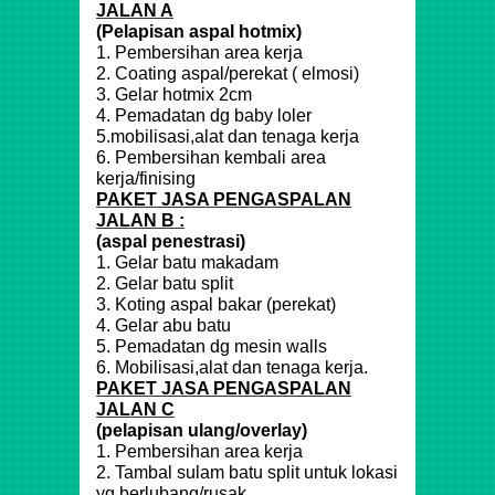
JALAN A
(Pelapisan aspal hotmix)
1. Pembersihan area kerja
2. Coating aspal/perekat ( elmosi)
3. Gelar hotmix 2cm
4. Pemadatan dg baby loler
5.mobilisasi,alat dan tenaga kerja
6. Pembersihan kembali area
kerja/finising
PAKET JASA PENGASPALAN
JALAN B :
(aspal penestrasi)
1. Gelar batu makadam
2. Gelar batu split
3. Koting aspal bakar (perekat)
4. Gelar abu batu
5. Pemadatan dg mesin walls
6. Mobilisasi,alat dan tenaga kerja.
PAKET JASA PENGASPALAN
JALAN C
(pelapisan ulang/overlay)
1. Pembersihan area kerja
2. Tambal sulam batu split untuk lokasi
yg berlubang/rusak