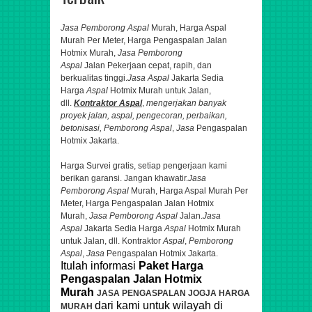
Jasa Pemborong Aspal
Murah, Harga Aspal
Murah Per Meter, Harga Pengaspalan Jalan
Hotmix Murah,
Jasa Pemborong
Aspal
Jalan
Pekerjaan cepat, rapih, dan
berkualitas tinggi.
Jasa Aspal
Jakarta Sedia
Harga
Aspal
Hotmix Murah untuk Jalan,
dll.
Kontraktor
Aspal
,
mengerjakan banyak
proyek jalan,
aspal
, pengecoran, perbaikan,
betonisasi,
Pemborong Aspal
,
Jasa
Pengaspalan
Hotmix Jakarta.
Harga Survei gratis, setiap pengerjaan kami
berikan garansi. Jangan khawatir.
Jasa
Pemborong Aspal
Murah, Harga Aspal Murah Per
Meter, Harga Pengaspalan Jalan Hotmix
Murah,
Jasa Pemborong Aspal
Jalan.
Jasa
Aspal
Jakarta Sedia Harga
Aspal
Hotmix Murah
untuk Jalan, dll. Kontraktor
Aspal
,
Pemborong
Aspal
,
Jasa
Pengaspalan Hotmix Jakarta.
Itulah informasi
Paket Harga
Pengaspalan Jalan Hotmix
Murah
JASA PENGASPALAN JOGJA HARGA
dari
kami untuk
wilayah di
MURAH