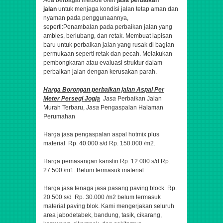
Ada berbagai metode oleh
jasa perbaikan
jalan
untuk menjaga kondisi jalan tetap aman dan
nyaman pada penggunaannya,
seperti:Penambalan pada perbaikan jalan yang
ambles, berlubang, dan retak. Membuat lapisan
baru untuk perbaikan jalan yang rusak di bagian
permukaan seperti retak dan pecah. Melakukan
pembongkaran atau evaluasi struktur dalam
perbaikan jalan dengan kerusakan parah.
Harga Borongan perbaikan jalan
Aspal
Per
Meter Persegi Jogja
Jasa
Perbaikan Jalan
Murah Terbaru,
Jasa
Pengaspalan Halaman
Perumahan
Harga jasa pengaspalan aspal hotmix plus
material Rp. 40.000 s/d Rp. 150.000 /m2.
Harga pemasangan kanstin Rp. 12.000 s/d Rp.
27.500 /m1. Belum termasuk material
Harga jasa tenaga jasa pasang paving block Rp.
20.500 s/d Rp. 30.000 /m2 belum termasuk
material paving blok. Kami mengerjakan seluruh
area jabodetabek, bandung, tasik, cikarang,