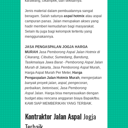
karawang, cikampek, dan sekitarnya.
Jenis material dalam pembuatannya sangat
beragam. Salah satunya
aspal hotmix
atau aspal
campuran panas. Jalan merupakan akses yang
hadir memberi kemudahan bagi masyarakat.
Selain itu juga bagi kelompok tertentu yang
menggunakannya.
JASA PENGASPALAN JOGJA HARGA
MURAH
Jasa Pemborong Aspal
Jalan Hotmix di
Cikarang, Cibubur, Sumedang, Bandung​,
Tasikmalaya Jawa Barat - Pemborong Aspal Jalan
Murah di Jakarta,
Jasa Pemborong Aspal
Murah,
Harga Aspal Murah Per Meter,
Harga
Pengaspalan Jalan Hotmix Murah
,
mengerjakan
banyak proyek jalan,
aspal
, pengecoran,
perbaikan, betonisasi,
Jasa Pemborong
Aspal
Jalan.
Harga bisa menyesuaikan dengan
budget atau rencana anggaran biaya Bapak/Ibu.
KAMI SIAP MEMBERIKAN YANG TERBAIK.
Kontraktor Jalan Aspal
Jogja
Terbaik