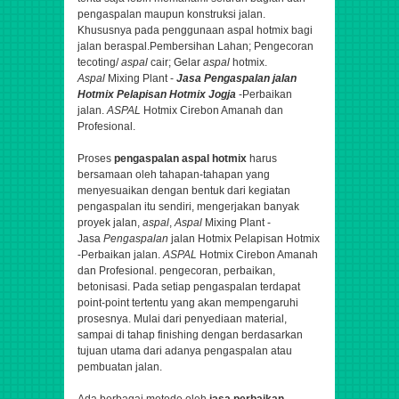
pengaspalan maupun konstruksi jalan.
Khususnya pada penggunaan aspal hotmix bagi
jalan beraspal.
Pembersihan Lahan; Pengecoran
tecoting/
aspal
cair; Gelar
aspal
hotmix.
Aspal
Mixing Plant -
Jasa
Pengaspalan
jalan
Hotmix Pelapisan Hotmix Jogja
-Perbaikan
jalan.
ASPAL
Hotmix Cirebon Amanah dan
Profesional.
Proses
pengaspalan aspal hotmix
harus
bersamaan oleh tahapan-tahapan yang
menyesuaikan dengan bentuk dari kegiatan
pengaspalan itu sendiri,
mengerjakan banyak
proyek jalan,
aspal
,
Aspal
Mixing Plant -
Jasa
Pengaspalan
jalan Hotmix Pelapisan Hotmix
-Perbaikan jalan.
ASPAL
Hotmix Cirebon Amanah
dan Profesional.
pengecoran, perbaikan,
betonisasi
. Pada setiap pengaspalan terdapat
point-point tertentu yang akan mempengaruhi
prosesnya. Mulai dari penyediaan material,
sampai di tahap finishing dengan berdasarkan
tujuan utama dari adanya pengaspalan atau
pembuatan jalan.