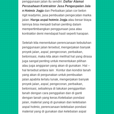
penggunaan jalan itu sendiri.
Daftar Alamat
Perusahaan
Kontraktor
Jasa
Pengaspalan
Jala
n Hotmix Jogja
dan Perbaikan jalan cor beton
rigit readymix, jasa pembuatan pengecatan marka
jalan.
Harga aspal hotmix Jogja
atau besar biaya
lainnya bisa menjadi bahan penting dalam
mempertimbangkan penggunaan jasa atau
kontraktor demi mendapat hasil seperti harapan.
Setelah kita menentukan perencanaan kebutuhan
penggunaan jalan tersebut,
mengerjakan banyak
proyek jalan,
aspal
, pengecoran, perbaikan,
betonisasi,
maka kita akan melihat hal yang dirasa
juga sangat penting untuk menentukan pilihan
atau juga anggaran yang akan di gunakan. Hal –
hal tersebut antara lain : Kontur dan kondisi tanah
yang akan di pergunakan untuk pembuatan
jalan.apabila terlalu lunak,
mengerjakan banyak
proyek jalan,
aspal
, pengecoran, perbaikan,
betonisasi,
sebaiknya di lakukan penggantian
tanah dengan cara penggalian dan di ganti
dengan tanah yang keras.Ketebalan pondasi
jalan, material yang di gunakan dan ketebalan
aspal hotmix, perencanaan ketebalan pondasi
material yang di gunakan dan ketebalan aspal