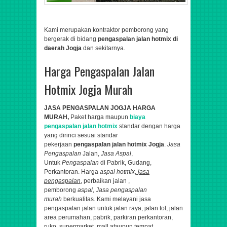
Kami
merupakan kontraktor pemborong yang
bergerak di bidang
pengaspalan jalan hotmix di
daerah Jogja
dan sekitarnya.
Harga Pengaspalan Jalan
Hotmix Jogja Murah
JASA PENGASPALAN JOGJA HARGA
MURAH,
Paket harga maupun
biaya
pengaspalan jalan hotmix
standar dengan harga
yang dirinci sesuai standar
pekerjaan
pengaspalan jalan hotmix Jogja
.
Jasa
Pengaspalan
Jalan,
Jasa Aspal
,
Untuk
Pengaspalan
di Pabrik, Gudang,
Perkantoran.
Harga
aspal hotmix
,
jasa
pengaspalan
, perbaikan jalan ,
pemborong
aspal
,
Jasa pengaspalan
murah
berkualitas.
Kami melayani jasa
pengaspalan jalan untuk jalan raya, jalan tol, jalan
area perumahan, pabrik, parkiran perkantoran,
ruko, supermarket, mall ataupun tempat