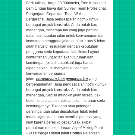
Berkualitas, Harga 30.000/meter, Free Konsultasi
perhitungan biaya dan Survey. Team Profesional,
Pengerjaan Cepat dan Tepat Waktu,
Bergaransi
,
Jasa pengaspalan hotmix untuk
berbagai proyek konstruksi Anda entah kecil,
menengah,
Beberapa hal yang juga penting
dalam pembuatan jalan untuk kenyamanan dan
keamanan pengguna jalan adalah :Luas & lebar
jalan harus di sesuaikan dengan kebutuhan
pengguna serta kepadatan lalu lintas.Layout
kontur tanah untuk tanjakan, turunan dan
kemiringan (bila di butuhkan) juga harus
diperlihatkan. Ini menyangkut dari segi
kenyamanan pengguna
jalan.
perusahaan
jasa
pengaspalan
yang
berpengalaman,
Jasa pengaspalan hotmix untuk
berbagai proyek konstruksi Anda entah kecil,
menengah,
Sebisa mungkin jalan tersebut ak
boleh terlalu tajam untuk tanjakan, turunan serta
kemiringannya.Tikungan atau potongan
persimpangan jalan diusahakan tidak boleh
terlalu tajam dan harus memiliki pondasi yang
kuat karena beresiko cepat rusak akibat
perputaran roda kendaraan.
Aspal
Mixing Plant
-
Jasa
Pengaspalan
jalan Hotmix
Pelapisan