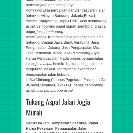
perbelanjaan dan sebagainya.
K
ontraktor
jasa
perbaikan dan
pengaspalan
jalan
hotmix di wilayah Bandung, Jakarta,Bekasi,
Banten, Tangerang, Depok DSB.
Jasa pemborong
aspal
, pemborong aspal murah, pemborong aspal
bogor,
jasa
pemborong
aspal
Depok,
Kontraktor
jasa
pengaspalan jalan
hotmix di Cianjur Jawa Barat, Agrabinta,
Jasa
Pengaspalan Jakarta; Jasa Pengaspalan Murah;
Jasa Perbaikan Jalan;
Jasa Pemborong Aspal
;
Harga Pengaspalan. Pada proses pengaspalan
jalan,
jasa aspal
hotmix di jakarta, bogor, depok,
tangerang, bekasi. kontraktor subkontraktor
pengaspalan jalan hubungi
tlp/wa
Cibinong,Cipanas,Pagelaran,Pasirkuda,Gar
ut,Pacet,Sukalayu,Takokak,Cibeber​,
pemborong
aspal,
jasa pemborong aspal,
Tukang Aspal Jalan Jogja
Murah
Berikut ini kami sampaikan Spesifikasi
Paket
Harga Pekerjaan Pengaspalan Jalan